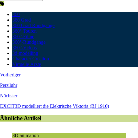
360
360 Grad
360 Grad Rundgänge
360° Touren
360°-Filme
360°-Rundgänge
360°-Videos
3d-modelling
Character Creation
Virtuelle Ärzte
Vorheriger
Persiluhr
Nächster
EXCIT3D modelliert die Elektrische Viktoria (BJ.1910)
Ähnliche Artikel
3D animation