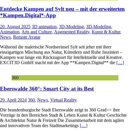
Entdecke Kampen auf Sylt neu – mit der erweiterten
*Kampen.Digital*-App
20. August 2025
3D animation
,
3D-Modeling
,
3D-Modeling
,
Animation
,
Arts and Culture
,
Augmented Reality
,
Kunst & Kultur
,
News
,
Remote Avatar
Während die malerische Nordseeinsel Sylt seit jeher mit ihrer
einzigartigen Mischung aus Natur, Künstlern und Ruhe fasziniert –
Kampen war lange ein Rückzugsort für Intellektuelle und Kreative.
EXCIT3D GmbH macht mit der App **Kampen.Digital** die
[…]
360
Eberswalde 360°: Smart City at its Best
29. April 2024
360
,
News
,
Virtual Reality
Die brandenburgische Stadt Eberswalde zeigt in 360 Grad>> ihre
Vorzüge in den Bereichen Stadt & Leben Kunst & Kultur Geschichte
& Architektur Natur & Freizeit Die Zusammenarbeit mit dem agilen
und innovativen Team des Stadtmarketings
[…]