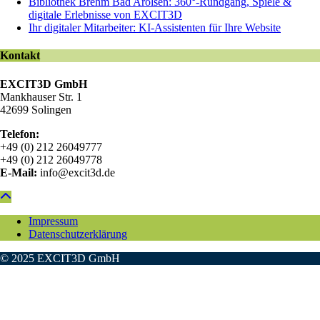
Bibliothek Brehm Bad Arolsen: 360°-Rundgang, Spiele &
digitale Erlebnisse von EXCIT3D
Ihr digitaler Mitarbeiter: KI-Assistenten für Ihre Website
Kontakt
EXCIT3D GmbH
Mankhauser Str. 1
42699 Solingen
Telefon:
+49 (0) 212 26049777
+49 (0) 212 26049778
E-Mail:
info@excit3d.de
Impressum
Datenschutzerklärung
© 2025 EXCIT3D GmbH