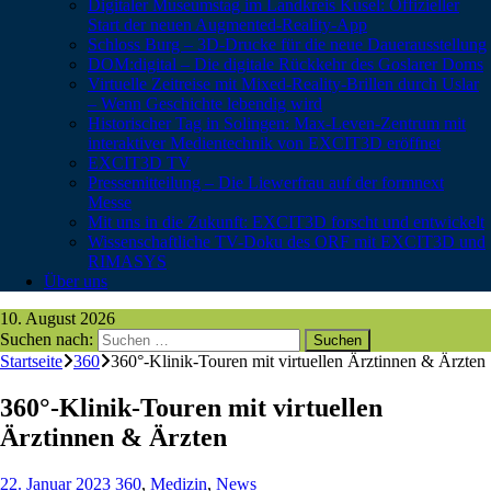
Digitaler Museumstag im Landkreis Kusel: Offizieller
Start der neuen Augmented-Reality-App
Schloss Burg – 3D-Drucke für die neue Dauerausstellung
DOM:digital – Die digitale Rückkehr des Goslarer Doms
Virtuelle Zeitreise mit Mixed-Reality-Brillen durch Uslar
– Wenn Geschichte lebendig wird
Historischer Tag in Solingen: Max-Leven-Zentrum mit
interaktiver Medientechnik von EXCIT3D eröffnet
EXCIT3D TV
Pressemitteilung – Die Liewerfrau auf der formnext
Messe
Mit uns in die Zukunft: EXCIT3D forscht und entwickelt
Wissenschaftliche TV-Doku des ORF mit EXCIT3D und
RIMASYS
Über uns
10. August 2026
Suchen nach:
Startseite
360
360°-Klinik-Touren mit virtuellen Ärztinnen & Ärzten
360°-Klinik-Touren mit virtuellen
Ärztinnen & Ärzten
22. Januar 2023
360
,
Medizin
,
News