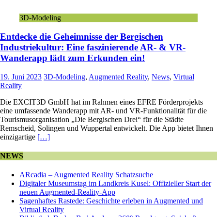
3D-Modeling
Entdecke die Geheimnisse der Bergischen
Industriekultur: Eine faszinierende AR- & VR-
Wanderapp lädt zum Erkunden ein!
19. Juni 2023
3D-Modeling
,
Augmented Reality
,
News
,
Virtual
Reality
Die EXCIT3D GmbH hat im Rahmen eines EFRE Förderprojekts
eine umfassende Wanderapp mit AR- und VR-Funktionalität für die
Tourismusorganisation „Die Bergischen Drei“ für die Städte
Remscheid, Solingen und Wuppertal entwickelt. Die App bietet Ihnen
einzigartige
[…]
NEWS
ARcadia – Augmented Reality Schatzsuche
Digitaler Museumstag im Landkreis Kusel: Offizieller Start der
neuen Augmented-Reality-App
Sagenhaftes Rastede: Geschichte erleben in Augmented und
Virtual Reality