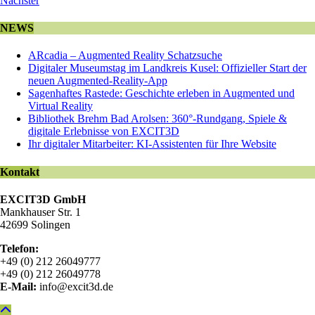
Nächster
NEWS
ARcadia – Augmented Reality Schatzsuche
Digitaler Museumstag im Landkreis Kusel: Offizieller Start der
neuen Augmented-Reality-App
Sagenhaftes Rastede: Geschichte erleben in Augmented und
Virtual Reality
Bibliothek Brehm Bad Arolsen: 360°-Rundgang, Spiele &
digitale Erlebnisse von EXCIT3D
Ihr digitaler Mitarbeiter: KI-Assistenten für Ihre Website
Kontakt
EXCIT3D GmbH
Mankhauser Str. 1
42699 Solingen
Telefon:
+49 (0) 212 26049777
+49 (0) 212 26049778
E-Mail:
info@excit3d.de