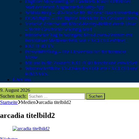
Digitaler Museumstag im Landkreis Kusel: Offizieller
Start der neuen Augmented-Reality-App
Schloss Burg – 3D-Drucke für die neue Dauerausstellung
DOM:digital – Die digitale Rückkehr des Goslarer Doms
Virtuelle Zeitreise mit Mixed-Reality-Brillen durch Uslar
– Wenn Geschichte lebendig wird
Historischer Tag in Solingen: Max-Leven-Zentrum mit
interaktiver Medientechnik von EXCIT3D eröffnet
EXCIT3D TV
Pressemitteilung – Die Liewerfrau auf der formnext
Messe
Mit uns in die Zukunft: EXCIT3D forscht und entwickelt
Wissenschaftliche TV-Doku des ORF mit EXCIT3D und
RIMASYS
Über uns
9. August 2026
Suchen nach:
Startseite
Medien
arcadia titelbild2
arcadia titelbild2