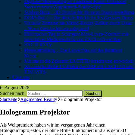
Digitaler Museumstag im Landkreis Kusel: Offizieller
Start der neuen Augmented-Reality-App
Schloss Burg – 3D-Drucke für die neue Dauerausstellung
DOM:digital – Die digitale Rückkehr des Goslarer Doms
Virtuelle Zeitreise mit Mixed-Reality-Brillen durch Uslar
– Wenn Geschichte lebendig wird
Historischer Tag in Solingen: Max-Leven-Zentrum mit
interaktiver Medientechnik von EXCIT3D eröffnet
EXCIT3D TV
Pressemitteilung – Die Liewerfrau auf der formnext
Messe
Mit uns in die Zukunft: EXCIT3D forscht und entwickelt
Wissenschaftliche TV-Doku des ORF mit EXCIT3D und
RIMASYS
Über uns
6. August 2026
Suchen nach:
Startseite
Augmented Reality
Hologramm Projektor
Hologramm Projektor
Als Weltpremiere haben wir im vergangenen Jahr einen
Hologrammprojektor, der ohne Brille funktioniert und aus dem 3D-