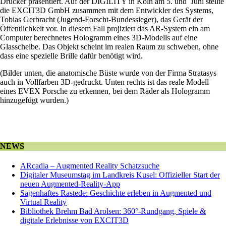
Drucker präsentiert. Auf der DIGILITY in Köln am 5. und Juni stellte
die EXCIT3D GmbH zusammen mit dem Entwickler des Systems,
Tobias Gerbracht (Jugend-Forscht-Bundessieger), das Gerät der
Öffentlichkeit vor. In diesem Fall projiziert das AR-System ein am
Computer berechnetes Hologramm eines 3D-Modells auf eine
Glasscheibe. Das Objekt scheint im realen Raum zu schweben, ohne
dass eine spezielle Brille dafür benötigt wird.
(Bilder unten, die anatomische Büste wurde von der Firma Stratasys
auch in Vollfarben 3D-gedruckt. Unten rechts ist das reale Modell
eines EVEX Porsche zu erkennen, bei dem Räder als Hologramm
hinzugefügt wurden.)
NEWS
ARcadia – Augmented Reality Schatzsuche
Digitaler Museumstag im Landkreis Kusel: Offizieller Start der
neuen Augmented-Reality-App
Sagenhaftes Rastede: Geschichte erleben in Augmented und
Virtual Reality
Bibliothek Brehm Bad Arolsen: 360°-Rundgang, Spiele &
digitale Erlebnisse von EXCIT3D