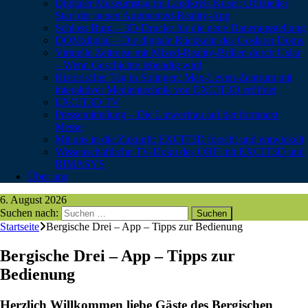
Digitaler Museumstag im Landkreis Kusel: Offizieller
Start der neuen Augmented-Reality-App
Schloss Burg – 3D-Drucke für die neue Dauerausstellung
DOM:digital – Die digitale Rückkehr des Goslarer Doms
Virtuelle Zeitreise mit Mixed-Reality-Brillen durch Uslar
– Wenn Geschichte lebendig wird
Historischer Tag in Solingen: Max-Leven-Zentrum mit
interaktiver Medientechnik von EXCIT3D eröffnet
EXCIT3D TV
Pressemitteilung – Die Liewerfrau auf der formnext
Messe
Mit uns in die Zukunft: EXCIT3D forscht und entwickelt
Wissenschaftliche TV-Doku des ORF mit EXCIT3D und
RIMASYS
Über uns
6. August 2026
Suchen nach:
Startseite
Bergische Drei – App – Tipps zur Bedienung
Bergische Drei – App – Tipps zur
Bedienung
Herzlich Willkommen liebe Gäste des Bergischen