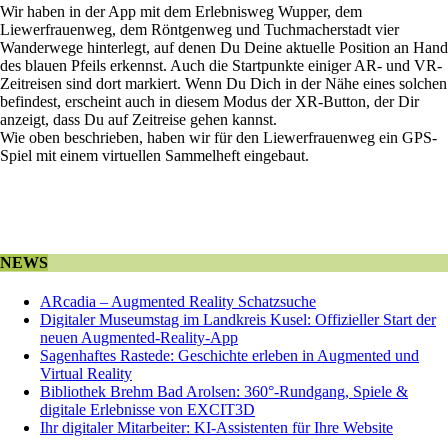
Wir haben in der App mit dem Erlebnisweg Wupper, dem
Liewerfrauenweg, dem Röntgenweg und Tuchmacherstadt vier
Wanderwege hinterlegt, auf denen Du Deine aktuelle Position an Hand
des blauen Pfeils erkennst. Auch die Startpunkte einiger AR- und VR-
Zeitreisen sind dort markiert. Wenn Du Dich in der Nähe eines solchen
befindest, erscheint auch in diesem Modus der XR-Button, der Dir
anzeigt, dass Du auf Zeitreise gehen kannst.
Wie oben beschrieben, haben wir für den Liewerfrauenweg ein GPS-
Spiel mit einem virtuellen Sammelheft eingebaut.
NEWS
ARcadia – Augmented Reality Schatzsuche
Digitaler Museumstag im Landkreis Kusel: Offizieller Start der
neuen Augmented-Reality-App
Sagenhaftes Rastede: Geschichte erleben in Augmented und
Virtual Reality
Bibliothek Brehm Bad Arolsen: 360°-Rundgang, Spiele &
digitale Erlebnisse von EXCIT3D
Ihr digitaler Mitarbeiter: KI-Assistenten für Ihre Website