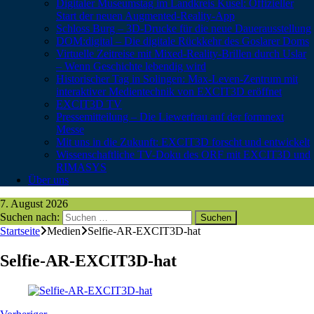
Digitaler Museumstag im Landkreis Kusel: Offizieller
Start der neuen Augmented-Reality-App
Schloss Burg – 3D-Drucke für die neue Dauerausstellung
DOM:digital – Die digitale Rückkehr des Goslarer Doms
Virtuelle Zeitreise mit Mixed-Reality-Brillen durch Uslar
– Wenn Geschichte lebendig wird
Historischer Tag in Solingen: Max-Leven-Zentrum mit
interaktiver Medientechnik von EXCIT3D eröffnet
EXCIT3D TV
Pressemitteilung – Die Liewerfrau auf der formnext
Messe
Mit uns in die Zukunft: EXCIT3D forscht und entwickelt
Wissenschaftliche TV-Doku des ORF mit EXCIT3D und
RIMASYS
Über uns
7. August 2026
Suchen nach:
Startseite
Medien
Selfie-AR-EXCIT3D-hat
Selfie-AR-EXCIT3D-hat