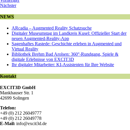
Vorheriger
Nächster
NEWS
ARcadia – Augmented Reality Schatzsuche
Digitaler Museumstag im Landkreis Kusel: Offizieller Start der
neuen Augmented-Reality-App
Sagenhaftes Rastede: Geschichte erleben in Augmented und
Virtual Reality
Bibliothek Brehm Bad Arolsen: 360°-Rundgang, Spiele &
digitale Erlebnisse von EXCIT3D
Ihr digitaler Mitarbeiter: KI-Assistenten für Ihre Website
Kontakt
EXCIT3D GmbH
Mankhauser Str. 1
42699 Solingen
Telefon:
+49 (0) 212 26049777
+49 (0) 212 26049778
E-Mail:
info@excit3d.de