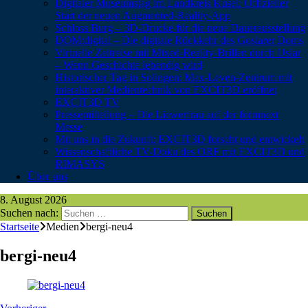
Digitaler Museumstag im Landkreis Kusel: Offizieller
Start der neuen Augmented-Reality-App
Schloss Burg – 3D-Drucke für die neue Dauerausstellung
DOM:digital – Die digitale Rückkehr des Goslarer Doms
Virtuelle Zeitreise mit Mixed-Reality-Brillen durch Uslar
– Wenn Geschichte lebendig wird
Historischer Tag in Solingen: Max-Leven-Zentrum mit
interaktiver Medientechnik von EXCIT3D eröffnet
EXCIT3D TV
Pressemitteilung – Die Liewerfrau auf der formnext
Messe
Mit uns in die Zukunft: EXCIT3D forscht und entwickelt
Wissenschaftliche TV-Doku des ORF mit EXCIT3D und
RIMASYS
Über uns
8. August 2026
Suchen nach:
Startseite
Medien
bergi-neu4
bergi-neu4