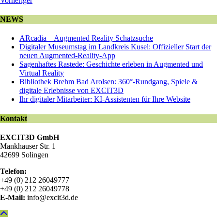
Vorheriger
NEWS
ARcadia – Augmented Reality Schatzsuche
Digitaler Museumstag im Landkreis Kusel: Offizieller Start der
neuen Augmented-Reality-App
Sagenhaftes Rastede: Geschichte erleben in Augmented und
Virtual Reality
Bibliothek Brehm Bad Arolsen: 360°-Rundgang, Spiele &
digitale Erlebnisse von EXCIT3D
Ihr digitaler Mitarbeiter: KI-Assistenten für Ihre Website
Kontakt
EXCIT3D GmbH
Mankhauser Str. 1
42699 Solingen
Telefon:
+49 (0) 212 26049777
+49 (0) 212 26049778
E-Mail:
info@excit3d.de