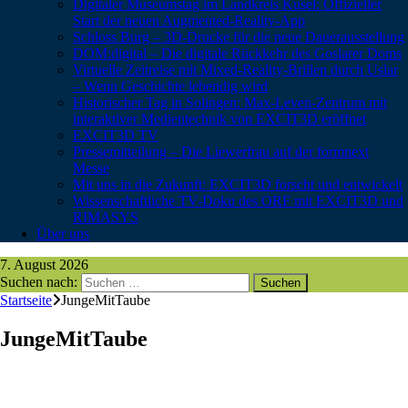
Digitaler Museumstag im Landkreis Kusel: Offizieller
Start der neuen Augmented-Reality-App
Schloss Burg – 3D-Drucke für die neue Dauerausstellung
DOM:digital – Die digitale Rückkehr des Goslarer Doms
Virtuelle Zeitreise mit Mixed-Reality-Brillen durch Uslar
– Wenn Geschichte lebendig wird
Historischer Tag in Solingen: Max-Leven-Zentrum mit
interaktiver Medientechnik von EXCIT3D eröffnet
EXCIT3D TV
Pressemitteilung – Die Liewerfrau auf der formnext
Messe
Mit uns in die Zukunft: EXCIT3D forscht und entwickelt
Wissenschaftliche TV-Doku des ORF mit EXCIT3D und
RIMASYS
Über uns
7. August 2026
Suchen nach:
Startseite
JungeMitTaube
JungeMitTaube