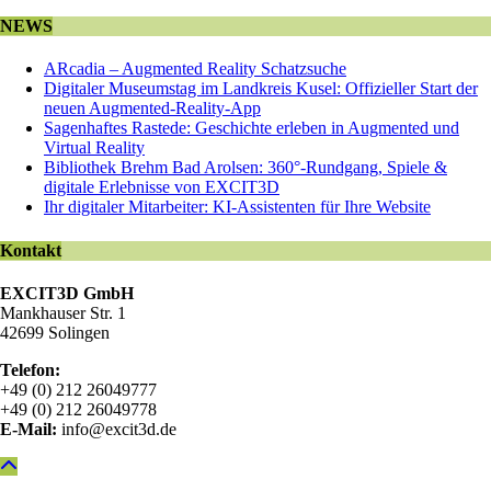
NEWS
ARcadia – Augmented Reality Schatzsuche
Digitaler Museumstag im Landkreis Kusel: Offizieller Start der
neuen Augmented-Reality-App
Sagenhaftes Rastede: Geschichte erleben in Augmented und
Virtual Reality
Bibliothek Brehm Bad Arolsen: 360°-Rundgang, Spiele &
digitale Erlebnisse von EXCIT3D
Ihr digitaler Mitarbeiter: KI-Assistenten für Ihre Website
Kontakt
EXCIT3D GmbH
Mankhauser Str. 1
42699 Solingen
Telefon:
+49 (0) 212 26049777
+49 (0) 212 26049778
E-Mail:
info@excit3d.de