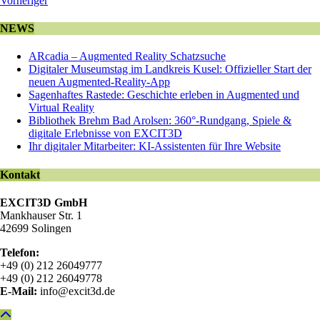
Vorheriger
NEWS
ARcadia – Augmented Reality Schatzsuche
Digitaler Museumstag im Landkreis Kusel: Offizieller Start der
neuen Augmented-Reality-App
Sagenhaftes Rastede: Geschichte erleben in Augmented und
Virtual Reality
Bibliothek Brehm Bad Arolsen: 360°-Rundgang, Spiele &
digitale Erlebnisse von EXCIT3D
Ihr digitaler Mitarbeiter: KI-Assistenten für Ihre Website
Kontakt
EXCIT3D GmbH
Mankhauser Str. 1
42699 Solingen
Telefon:
+49 (0) 212 26049777
+49 (0) 212 26049778
E-Mail:
info@excit3d.de