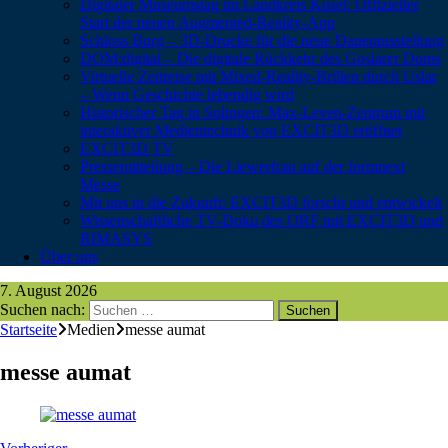
Digitaler Museumstag im Landkreis Kusel: Offizieller
Start der neuen Augmented-Reality-App
Schloss Burg – 3D-Drucke für die neue Dauerausstellung
DOM:digital – Die digitale Rückkehr des Goslarer Doms
Virtuelle Zeitreise mit Mixed-Reality-Brillen durch Uslar
– Wenn Geschichte lebendig wird
Historischer Tag in Solingen: Max-Leven-Zentrum mit
interaktiver Medientechnik von EXCIT3D eröffnet
EXCIT3D TV
Pressemitteilung – Die Liewerfrau auf der formnext
Messe
Mit uns in die Zukunft: EXCIT3D forscht und entwickelt
Wissenschaftliche TV-Doku des ORF mit EXCIT3D und
RIMASYS
Über uns
7. August 2026
Suchen nach:
Startseite
Medien
messe aumat
messe aumat