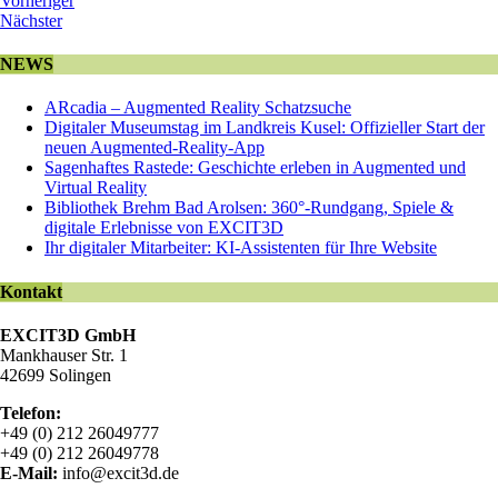
Vorheriger
Nächster
NEWS
ARcadia – Augmented Reality Schatzsuche
Digitaler Museumstag im Landkreis Kusel: Offizieller Start der
neuen Augmented-Reality-App
Sagenhaftes Rastede: Geschichte erleben in Augmented und
Virtual Reality
Bibliothek Brehm Bad Arolsen: 360°-Rundgang, Spiele &
digitale Erlebnisse von EXCIT3D
Ihr digitaler Mitarbeiter: KI-Assistenten für Ihre Website
Kontakt
EXCIT3D GmbH
Mankhauser Str. 1
42699 Solingen
Telefon:
+49 (0) 212 26049777
+49 (0) 212 26049778
E-Mail:
info@excit3d.de