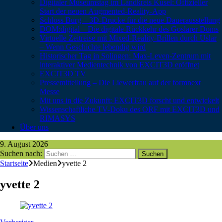
Digitaler Museumstag im Landkreis Kusel: Offizieller
Start der neuen Augmented-Reality-App
Schloss Burg – 3D-Drucke für die neue Dauerausstellung
DOM:digital – Die digitale Rückkehr des Goslarer Doms
Virtuelle Zeitreise mit Mixed-Reality-Brillen durch Uslar
– Wenn Geschichte lebendig wird
Historischer Tag in Solingen: Max-Leven-Zentrum mit
interaktiver Medientechnik von EXCIT3D eröffnet
EXCIT3D TV
Pressemitteilung – Die Liewerfrau auf der formnext
Messe
Mit uns in die Zukunft: EXCIT3D forscht und entwickelt
Wissenschaftliche TV-Doku des ORF mit EXCIT3D und
RIMASYS
Über uns
9. August 2026
Suchen nach:
Startseite
Medien
yvette 2
yvette 2