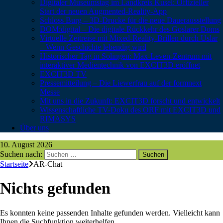
Digitaler Museumstag im Landkreis Kusel: Offizieller
Start der neuen Augmented-Reality-App
Schloss Burg – 3D-Drucke für die neue Dauerausstellung
DOM:digital – Die digitale Rückkehr des Goslarer Doms
Virtuelle Zeitreise mit Mixed-Reality-Brillen durch Uslar
– Wenn Geschichte lebendig wird
Historischer Tag in Solingen: Max-Leven-Zentrum mit
interaktiver Medientechnik von EXCIT3D eröffnet
EXCIT3D TV
Pressemitteilung – Die Liewerfrau auf der formnext
Messe
Mit uns in die Zukunft: EXCIT3D forscht und entwickelt
Wissenschaftliche TV-Doku des ORF mit EXCIT3D und
RIMASYS
Über uns
10. August 2026
Suchen nach:
Startseite
AR-Chat
Nichts gefunden
Es konnten keine passenden Inhalte gefunden werden. Vielleicht kann
Ihnen die Suchfunktion weiterhelfen.