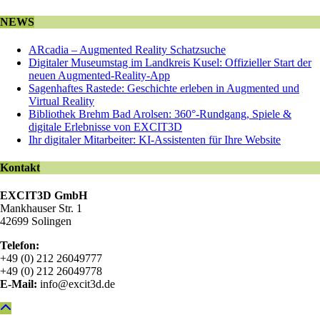
NEWS
ARcadia – Augmented Reality Schatzsuche
Digitaler Museumstag im Landkreis Kusel: Offizieller Start der
neuen Augmented-Reality-App
Sagenhaftes Rastede: Geschichte erleben in Augmented und
Virtual Reality
Bibliothek Brehm Bad Arolsen: 360°-Rundgang, Spiele &
digitale Erlebnisse von EXCIT3D
Ihr digitaler Mitarbeiter: KI-Assistenten für Ihre Website
Kontakt
EXCIT3D GmbH
Mankhauser Str. 1
42699 Solingen
Telefon:
+49 (0) 212 26049777
+49 (0) 212 26049778
E-Mail:
info@excit3d.de