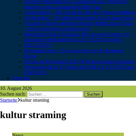
Digitaler Museumstag im Landkreis Kusel: Offizieller
Start der neuen Augmented-Reality-App
Schloss Burg – 3D-Drucke für die neue Dauerausstellung
DOM:digital – Die digitale Rückkehr des Goslarer Doms
Virtuelle Zeitreise mit Mixed-Reality-Brillen durch Uslar
– Wenn Geschichte lebendig wird
Historischer Tag in Solingen: Max-Leven-Zentrum mit
interaktiver Medientechnik von EXCIT3D eröffnet
EXCIT3D TV
Pressemitteilung – Die Liewerfrau auf der formnext
Messe
Mit uns in die Zukunft: EXCIT3D forscht und entwickelt
Wissenschaftliche TV-Doku des ORF mit EXCIT3D und
RIMASYS
Über uns
10. August 2026
Suchen nach:
Startseite
kultur straming
kultur straming
News