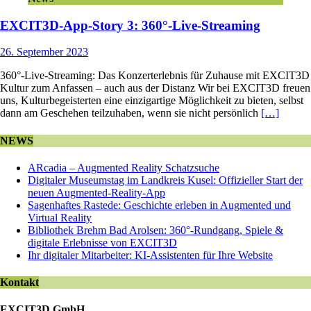
EXCIT3D-App-Story 3: 360°-Live-Streaming
26. September 2023
360°-Live-Streaming: Das Konzerterlebnis für Zuhause mit EXCIT3D
Kultur zum Anfassen – auch aus der Distanz Wir bei EXCIT3D freuen
uns, Kulturbegeisterten eine einzigartige Möglichkeit zu bieten, selbst
dann am Geschehen teilzuhaben, wenn sie nicht persönlich
[…]
NEWS
ARcadia – Augmented Reality Schatzsuche
Digitaler Museumstag im Landkreis Kusel: Offizieller Start der
neuen Augmented-Reality-App
Sagenhaftes Rastede: Geschichte erleben in Augmented und
Virtual Reality
Bibliothek Brehm Bad Arolsen: 360°-Rundgang, Spiele &
digitale Erlebnisse von EXCIT3D
Ihr digitaler Mitarbeiter: KI-Assistenten für Ihre Website
Kontakt
EXCIT3D GmbH