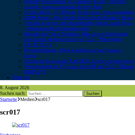
Digitaler Museumstag im Landkreis Kusel: Offizieller
Start der neuen Augmented-Reality-App
Schloss Burg – 3D-Drucke für die neue Dauerausstellung
DOM:digital – Die digitale Rückkehr des Goslarer Doms
Virtuelle Zeitreise mit Mixed-Reality-Brillen durch Uslar
– Wenn Geschichte lebendig wird
Historischer Tag in Solingen: Max-Leven-Zentrum mit
interaktiver Medientechnik von EXCIT3D eröffnet
EXCIT3D TV
Pressemitteilung – Die Liewerfrau auf der formnext
Messe
Mit uns in die Zukunft: EXCIT3D forscht und entwickelt
Wissenschaftliche TV-Doku des ORF mit EXCIT3D und
RIMASYS
Über uns
8. August 2026
Suchen nach:
Startseite
Medien
scr017
scr017