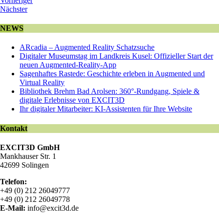
Vorheriger
Nächster
NEWS
ARcadia – Augmented Reality Schatzsuche
Digitaler Museumstag im Landkreis Kusel: Offizieller Start der
neuen Augmented-Reality-App
Sagenhaftes Rastede: Geschichte erleben in Augmented und
Virtual Reality
Bibliothek Brehm Bad Arolsen: 360°-Rundgang, Spiele &
digitale Erlebnisse von EXCIT3D
Ihr digitaler Mitarbeiter: KI-Assistenten für Ihre Website
Kontakt
EXCIT3D GmbH
Mankhauser Str. 1
42699 Solingen
Telefon:
+49 (0) 212 26049777
+49 (0) 212 26049778
E-Mail:
info@excit3d.de