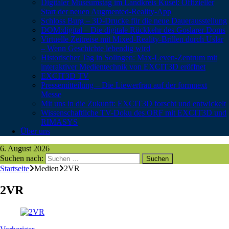
Digitaler Museumstag im Landkreis Kusel: Offizieller
Start der neuen Augmented-Reality-App
Schloss Burg – 3D-Drucke für die neue Dauerausstellung
DOM:digital – Die digitale Rückkehr des Goslarer Doms
Virtuelle Zeitreise mit Mixed-Reality-Brillen durch Uslar
– Wenn Geschichte lebendig wird
Historischer Tag in Solingen: Max-Leven-Zentrum mit
interaktiver Medientechnik von EXCIT3D eröffnet
EXCIT3D TV
Pressemitteilung – Die Liewerfrau auf der formnext
Messe
Mit uns in die Zukunft: EXCIT3D forscht und entwickelt
Wissenschaftliche TV-Doku des ORF mit EXCIT3D und
RIMASYS
Über uns
6. August 2026
Suchen nach:
Startseite
Medien
2VR
2VR