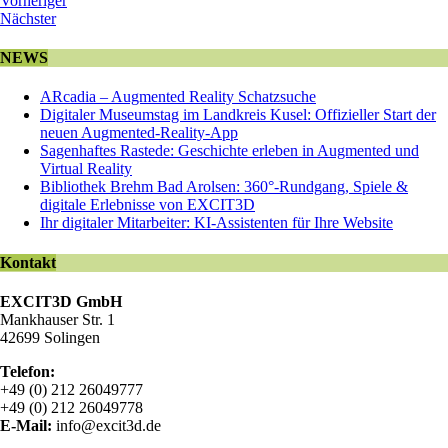
Vorheriger
Nächster
NEWS
ARcadia – Augmented Reality Schatzsuche
Digitaler Museumstag im Landkreis Kusel: Offizieller Start der
neuen Augmented-Reality-App
Sagenhaftes Rastede: Geschichte erleben in Augmented und
Virtual Reality
Bibliothek Brehm Bad Arolsen: 360°-Rundgang, Spiele &
digitale Erlebnisse von EXCIT3D
Ihr digitaler Mitarbeiter: KI-Assistenten für Ihre Website
Kontakt
EXCIT3D GmbH
Mankhauser Str. 1
42699 Solingen
Telefon:
+49 (0) 212 26049777
+49 (0) 212 26049778
E-Mail:
info@excit3d.de