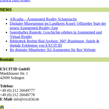
Zurück zum Artikel
NEWS
ARcadia – Augmented Reality Schatzsuche
Digitaler Museumstag im Landkreis Kusel: Offizieller Start der
neuen Augmented-Reality-App
Sagenhaftes Rastede: Geschichte erleben in Augmented und
Virtual Reality
Bibliothek Brehm Bad Arolsen: 360°-Rundgang, Spiele &
digitale Erlebnisse von EXCIT3D
Ihr digitaler Mitarbeiter: KI-Assistenten für Ihre Website
Kontakt
EXCIT3D GmbH
Mankhauser Str. 1
42699 Solingen
Telefon:
+49 (0) 212 26049777
+49 (0) 212 26049778
E-Mail:
info@excit3d.de