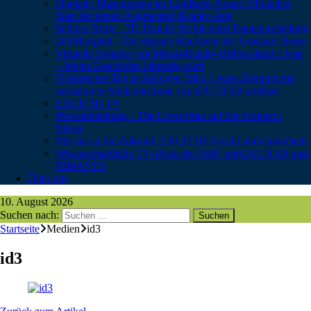
Digitaler Museumstag im Landkreis Kusel: Offizieller
Start der neuen Augmented-Reality-App
Schloss Burg – 3D-Drucke für die neue Dauerausstellung
DOM:digital – Die digitale Rückkehr des Goslarer Doms
Virtuelle Zeitreise mit Mixed-Reality-Brillen durch Uslar
– Wenn Geschichte lebendig wird
Historischer Tag in Solingen: Max-Leven-Zentrum mit
interaktiver Medientechnik von EXCIT3D eröffnet
EXCIT3D TV
Pressemitteilung – Die Liewerfrau auf der formnext
Messe
Mit uns in die Zukunft: EXCIT3D forscht und entwickelt
Wissenschaftliche TV-Doku des ORF mit EXCIT3D und
RIMASYS
Über uns
10. August 2026
Suchen nach:
Startseite
Medien
id3
id3