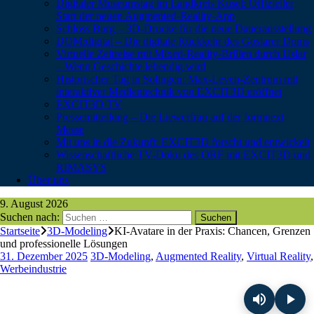
Digitaler Museumstag im Landkreis Kusel: Offizieller
Start der neuen Augmented-Reality-App
Schloss Burg – 3D-Drucke für die neue Dauerausstellung
DOM:digital – Die digitale Rückkehr des Goslarer Doms
Virtuelle Zeitreise mit Mixed-Reality-Brillen durch Uslar
– Wenn Geschichte lebendig wird
Historischer Tag in Solingen: Max-Leven-Zentrum mit
interaktiver Medientechnik von EXCIT3D eröffnet
EXCIT3D TV
Pressemitteilung – Die Liewerfrau auf der formnext
Messe
Mit uns in die Zukunft: EXCIT3D forscht und entwickelt
Wissenschaftliche TV-Doku des ORF mit EXCIT3D und
RIMASYS
Über uns
9. August 2026
Suchen nach:
Startseite
3D-Modeling
KI-Avatare in der Praxis: Chancen, Grenzen
und professionelle Lösungen
31. Dezember 2025
3D-Modeling
,
Augmented Reality
,
Virtual Reality
,
Werbeindustrie