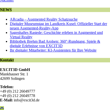
Nächster
NEWS
ARcadia – Augmented Reality Schatzsuche
Digitaler Museumstag im Landkreis Kusel: Offizieller Start der
neuen Augmented-Reality-App
Sagenhaftes Rastede: Geschichte erleben in Augmented und
Virtual Reality
Bibliothek Brehm Bad Arolsen: 360°-Rundgang, Spiele &
digitale Erlebnisse von EXCIT3D
Ihr digitaler Mitarbeiter: KI-Assistenten für Ihre Website
Kontakt
EXCIT3D GmbH
Mankhauser Str. 1
42699 Solingen
Telefon:
+49 (0) 212 26049777
+49 (0) 212 26049778
E-Mail:
info@excit3d.de