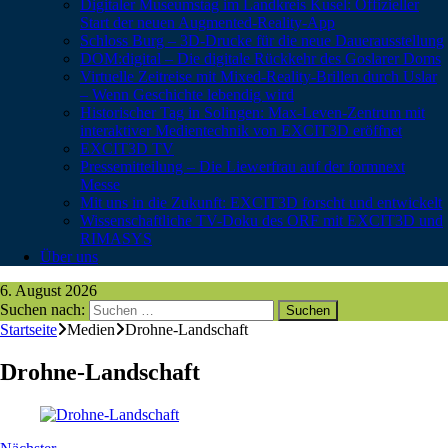
Digitaler Museumstag im Landkreis Kusel: Offizieller
Start der neuen Augmented-Reality-App
Schloss Burg – 3D-Drucke für die neue Dauerausstellung
DOM:digital – Die digitale Rückkehr des Goslarer Doms
Virtuelle Zeitreise mit Mixed-Reality-Brillen durch Uslar
– Wenn Geschichte lebendig wird
Historischer Tag in Solingen: Max-Leven-Zentrum mit
interaktiver Medientechnik von EXCIT3D eröffnet
EXCIT3D TV
Pressemitteilung – Die Liewerfrau auf der formnext
Messe
Mit uns in die Zukunft: EXCIT3D forscht und entwickelt
Wissenschaftliche TV-Doku des ORF mit EXCIT3D und
RIMASYS
Über uns
6. August 2026
Suchen nach:
Startseite
Medien
Drohne-Landschaft
Drohne-Landschaft