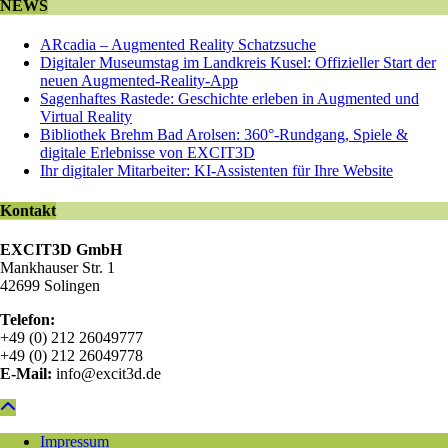
NEWS
ARcadia – Augmented Reality Schatzsuche
Digitaler Museumstag im Landkreis Kusel: Offizieller Start der
neuen Augmented-Reality-App
Sagenhaftes Rastede: Geschichte erleben in Augmented und
Virtual Reality
Bibliothek Brehm Bad Arolsen: 360°-Rundgang, Spiele &
digitale Erlebnisse von EXCIT3D
Ihr digitaler Mitarbeiter: KI-Assistenten für Ihre Website
Kontakt
EXCIT3D GmbH
Mankhauser Str. 1
42699 Solingen
Telefon:
+49 (0) 212 26049777
+49 (0) 212 26049778
E-Mail:
info@excit3d.de
Impressum