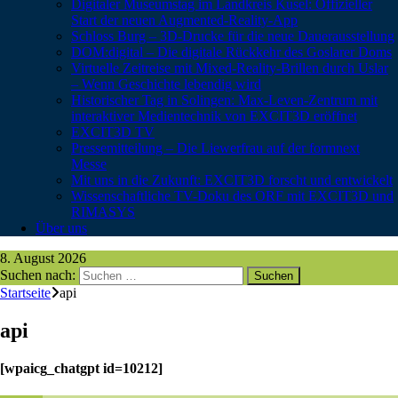
Digitaler Museumstag im Landkreis Kusel: Offizieller
Start der neuen Augmented-Reality-App
Schloss Burg – 3D-Drucke für die neue Dauerausstellung
DOM:digital – Die digitale Rückkehr des Goslarer Doms
Virtuelle Zeitreise mit Mixed-Reality-Brillen durch Uslar
– Wenn Geschichte lebendig wird
Historischer Tag in Solingen: Max-Leven-Zentrum mit
interaktiver Medientechnik von EXCIT3D eröffnet
EXCIT3D TV
Pressemitteilung – Die Liewerfrau auf der formnext
Messe
Mit uns in die Zukunft: EXCIT3D forscht und entwickelt
Wissenschaftliche TV-Doku des ORF mit EXCIT3D und
RIMASYS
Über uns
8. August 2026
Suchen nach:
Startseite
api
api
[wpaicg_chatgpt id=10212]