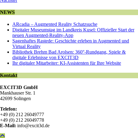
Nächster
NEWS
ARcadia – Augmented Reality Schatzsuche
Digitaler Museumstag im Landkreis Kusel: Offizieller Start der
neuen Augmented-Reality-App
Sagenhaftes Rastede: Geschichte erleben in Augmented und
Virtual Reality
Bibliothek Brehm Bad Arolsen: 360°-Rundgang, Spiele &
digitale Erlebnisse von EXCIT3D
Ihr digitaler Mitarbeiter: KI-Assistenten für Ihre Website
Kontakt
EXCIT3D GmbH
Mankhauser Str. 1
42699 Solingen
Telefon:
+49 (0) 212 26049777
+49 (0) 212 26049778
E-Mail:
info@excit3d.de