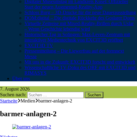
Digitaler Museumstag im Landkreis Kusel: Offizieller
Start der neuen Augmented-Reality-App
Schloss Burg – 3D-Drucke für die neue Dauerausstellung
DOM:digital – Die digitale Rückkehr des Goslarer Doms
Virtuelle Zeitreise mit Mixed-Reality-Brillen durch Uslar
– Wenn Geschichte lebendig wird
Historischer Tag in Solingen: Max-Leven-Zentrum mit
interaktiver Medientechnik von EXCIT3D eröffnet
EXCIT3D TV
Pressemitteilung – Die Liewerfrau auf der formnext
Messe
Mit uns in die Zukunft: EXCIT3D forscht und entwickelt
Wissenschaftliche TV-Doku des ORF mit EXCIT3D und
RIMASYS
Über uns
7. August 2026
Suchen nach:
Startseite
Medien
barmer-anlagen-2
barmer-anlagen-2