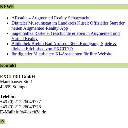
NEWS
ARcadia – Augmented Reality Schatzsuche
Digitaler Museumstag im Landkreis Kusel: Offizieller Start der
neuen Augmented-Reality-App
Sagenhaftes Rastede: Geschichte erleben in Augmented und
Virtual Reality
Bibliothek Brehm Bad Arolsen: 360°-Rundgang, Spiele &
digitale Erlebnisse von EXCIT3D
Ihr digitaler Mitarbeiter: KI-Assistenten für Ihre Website
Kontakt
EXCIT3D GmbH
Mankhauser Str. 1
42699 Solingen
Telefon:
+49 (0) 212 26049777
+49 (0) 212 26049778
E-Mail:
info@excit3d.de