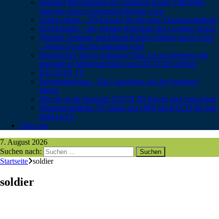
Digitaler Museumstag im Landkreis Kusel: Offizieller
Start der neuen Augmented-Reality-App
Schloss Burg – 3D-Drucke für die neue Dauerausstellung
DOM:digital – Die digitale Rückkehr des Goslarer Doms
Virtuelle Zeitreise mit Mixed-Reality-Brillen durch Uslar
– Wenn Geschichte lebendig wird
Historischer Tag in Solingen: Max-Leven-Zentrum mit
interaktiver Medientechnik von EXCIT3D eröffnet
EXCIT3D TV
Pressemitteilung – Die Liewerfrau auf der formnext
Messe
Mit uns in die Zukunft: EXCIT3D forscht und entwickelt
Wissenschaftliche TV-Doku des ORF mit EXCIT3D und
RIMASYS
Über uns
7. August 2026
Suchen nach:
Startseite
soldier
soldier