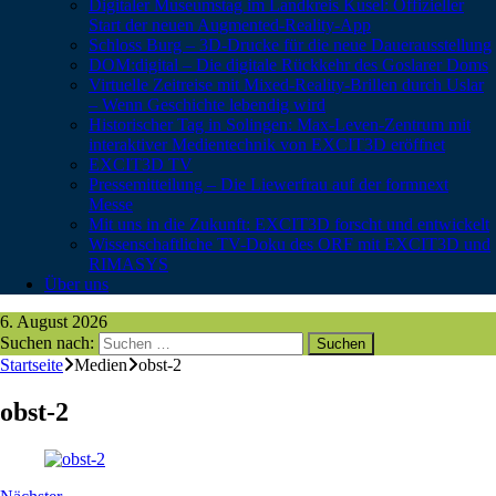
Digitaler Museumstag im Landkreis Kusel: Offizieller
Start der neuen Augmented-Reality-App
Schloss Burg – 3D-Drucke für die neue Dauerausstellung
DOM:digital – Die digitale Rückkehr des Goslarer Doms
Virtuelle Zeitreise mit Mixed-Reality-Brillen durch Uslar
– Wenn Geschichte lebendig wird
Historischer Tag in Solingen: Max-Leven-Zentrum mit
interaktiver Medientechnik von EXCIT3D eröffnet
EXCIT3D TV
Pressemitteilung – Die Liewerfrau auf der formnext
Messe
Mit uns in die Zukunft: EXCIT3D forscht und entwickelt
Wissenschaftliche TV-Doku des ORF mit EXCIT3D und
RIMASYS
Über uns
6. August 2026
Suchen nach:
Startseite
Medien
obst-2
obst-2