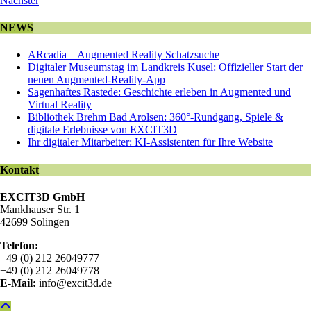
Nächster
NEWS
ARcadia – Augmented Reality Schatzsuche
Digitaler Museumstag im Landkreis Kusel: Offizieller Start der
neuen Augmented-Reality-App
Sagenhaftes Rastede: Geschichte erleben in Augmented und
Virtual Reality
Bibliothek Brehm Bad Arolsen: 360°-Rundgang, Spiele &
digitale Erlebnisse von EXCIT3D
Ihr digitaler Mitarbeiter: KI-Assistenten für Ihre Website
Kontakt
EXCIT3D GmbH
Mankhauser Str. 1
42699 Solingen
Telefon:
+49 (0) 212 26049777
+49 (0) 212 26049778
E-Mail:
info@excit3d.de