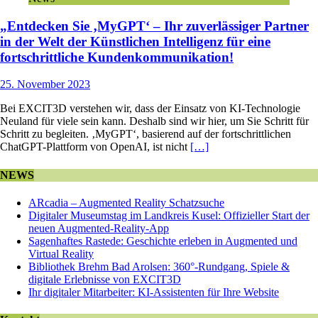
„Entdecken Sie ‚MyGPT‘ – Ihr zuverlässiger Partner
in der Welt der Künstlichen Intelligenz für eine
fortschrittliche Kundenkommunikation!
25. November 2023
Bei EXCIT3D verstehen wir, dass der Einsatz von KI-Technologie
Neuland für viele sein kann. Deshalb sind wir hier, um Sie Schritt für
Schritt zu begleiten. ‚MyGPT‘, basierend auf der fortschrittlichen
ChatGPT-Plattform von OpenAI, ist nicht
[…]
NEWS
ARcadia – Augmented Reality Schatzsuche
Digitaler Museumstag im Landkreis Kusel: Offizieller Start der
neuen Augmented-Reality-App
Sagenhaftes Rastede: Geschichte erleben in Augmented und
Virtual Reality
Bibliothek Brehm Bad Arolsen: 360°-Rundgang, Spiele &
digitale Erlebnisse von EXCIT3D
Ihr digitaler Mitarbeiter: KI-Assistenten für Ihre Website