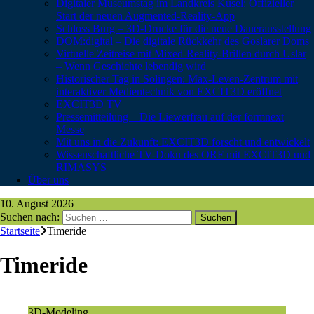
Digitaler Museumstag im Landkreis Kusel: Offizieller
Start der neuen Augmented-Reality-App
Schloss Burg – 3D-Drucke für die neue Dauerausstellung
DOM:digital – Die digitale Rückkehr des Goslarer Doms
Virtuelle Zeitreise mit Mixed-Reality-Brillen durch Uslar
– Wenn Geschichte lebendig wird
Historischer Tag in Solingen: Max-Leven-Zentrum mit
interaktiver Medientechnik von EXCIT3D eröffnet
EXCIT3D TV
Pressemitteilung – Die Liewerfrau auf der formnext
Messe
Mit uns in die Zukunft: EXCIT3D forscht und entwickelt
Wissenschaftliche TV-Doku des ORF mit EXCIT3D und
RIMASYS
Über uns
10. August 2026
Suchen nach:
Startseite
Timeride
Timeride
3D-Modeling