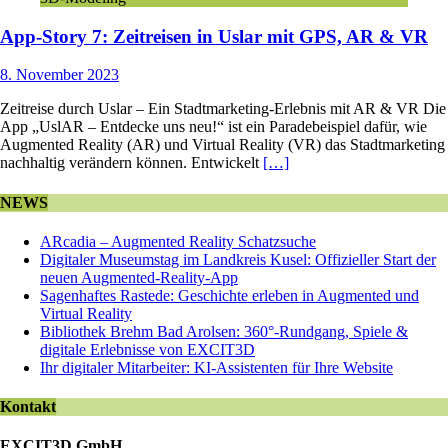
App-Story 7: Zeitreisen in Uslar mit GPS, AR & VR
8. November 2023
Zeitreise durch Uslar – Ein Stadtmarketing-Erlebnis mit AR & VR Die
App „UslAR – Entdecke uns neu!“ ist ein Paradebeispiel dafür, wie
Augmented Reality (AR) und Virtual Reality (VR) das Stadtmarketing
nachhaltig verändern können. Entwickelt
[…]
NEWS
ARcadia – Augmented Reality Schatzsuche
Digitaler Museumstag im Landkreis Kusel: Offizieller Start der
neuen Augmented-Reality-App
Sagenhaftes Rastede: Geschichte erleben in Augmented und
Virtual Reality
Bibliothek Brehm Bad Arolsen: 360°-Rundgang, Spiele &
digitale Erlebnisse von EXCIT3D
Ihr digitaler Mitarbeiter: KI-Assistenten für Ihre Website
Kontakt
EXCIT3D GmbH