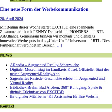
Eine neue Form der Werbekommunikation
20. April 2024
Mit Beginn dieser Woche startet EXCIT3D eine spannende
Zusammenarbeit mit PENNY Deutschland, PION3ERS und RTL
AdAlliance. Gemeinsam bringen wir montags und dienstags
innovative Werbespots in das „Unter Uns“-Universum auf RTL. Diese
Partnerschaft verbindet im Bereich
[…]
NEWS
ARcadia – Augmented Reality Schatzsuche
Digitaler Museumstag im Landkreis Kusel: Offizieller Start der
neuen Augmented-Reality-App
Sagenhaftes Rastede: Geschichte erleben in Augmented und
Virtual Reality
Bibliothek Brehm Bad Arolsen: 360°-Rundgang, Spiele &
digitale Erlebnisse von EXCIT3D
Ihr digitaler Mitarbeiter: KI-Assistenten für Ihre Website
Kontakt