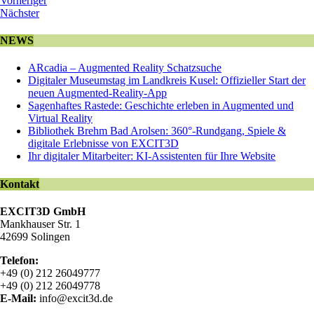
Vorheriger
Nächster
NEWS
ARcadia – Augmented Reality Schatzsuche
Digitaler Museumstag im Landkreis Kusel: Offizieller Start der
neuen Augmented-Reality-App
Sagenhaftes Rastede: Geschichte erleben in Augmented und
Virtual Reality
Bibliothek Brehm Bad Arolsen: 360°-Rundgang, Spiele &
digitale Erlebnisse von EXCIT3D
Ihr digitaler Mitarbeiter: KI-Assistenten für Ihre Website
Kontakt
EXCIT3D GmbH
Mankhauser Str. 1
42699 Solingen
Telefon:
+49 (0) 212 26049777
+49 (0) 212 26049778
E-Mail:
info@excit3d.de