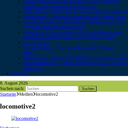
Digitaler Museumstag im Landkreis Kusel: Offizieller
Start der neuen Augmented-Reality-App
Schloss Burg – 3D-Drucke für die neue Dauerausstellung
DOM:digital – Die digitale Rückkehr des Goslarer Doms
Virtuelle Zeitreise mit Mixed-Reality-Brillen durch Uslar
– Wenn Geschichte lebendig wird
Historischer Tag in Solingen: Max-Leven-Zentrum mit
interaktiver Medientechnik von EXCIT3D eröffnet
EXCIT3D TV
Pressemitteilung – Die Liewerfrau auf der formnext
Messe
Mit uns in die Zukunft: EXCIT3D forscht und entwickelt
Wissenschaftliche TV-Doku des ORF mit EXCIT3D und
RIMASYS
Über uns
8. August 2026
Suchen nach:
Startseite
Medien
locomotive2
locomotive2