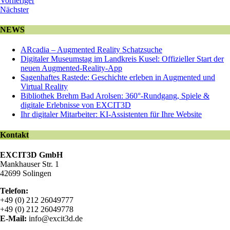
Vorheriger
Nächster
NEWS
ARcadia – Augmented Reality Schatzsuche
Digitaler Museumstag im Landkreis Kusel: Offizieller Start der
neuen Augmented-Reality-App
Sagenhaftes Rastede: Geschichte erleben in Augmented und
Virtual Reality
Bibliothek Brehm Bad Arolsen: 360°-Rundgang, Spiele &
digitale Erlebnisse von EXCIT3D
Ihr digitaler Mitarbeiter: KI-Assistenten für Ihre Website
Kontakt
EXCIT3D GmbH
Mankhauser Str. 1
42699 Solingen
Telefon:
+49 (0) 212 26049777
+49 (0) 212 26049778
E-Mail:
info@excit3d.de