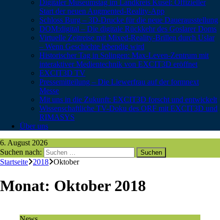
Digitaler Museumstag im Landkreis Kusel: Offizieller
Start der neuen Augmented-Reality-App
Schloss Burg – 3D-Drucke für die neue Dauerausstellung
DOM:digital – Die digitale Rückkehr des Goslarer Doms
Virtuelle Zeitreise mit Mixed-Reality-Brillen durch Uslar
– Wenn Geschichte lebendig wird
Historischer Tag in Solingen: Max-Leven-Zentrum mit
interaktiver Medientechnik von EXCIT3D eröffnet
EXCIT3D TV
Pressemitteilung – Die Liewerfrau auf der formnext
Messe
Mit uns in die Zukunft: EXCIT3D forscht und entwickelt
Wissenschaftliche TV-Doku des ORF mit EXCIT3D und
RIMASYS
Über uns
6. August 2026
Suchen nach:
Startseite
2018
Oktober
Monat:
Oktober 2018
News