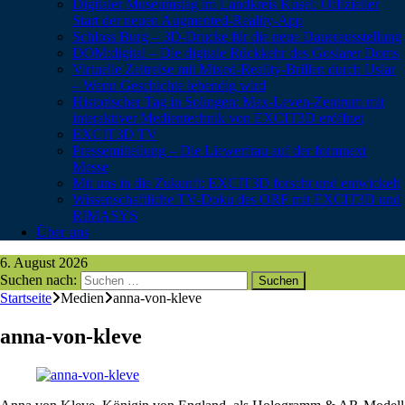
Digitaler Museumstag im Landkreis Kusel: Offizieller
Start der neuen Augmented-Reality-App
Schloss Burg – 3D-Drucke für die neue Dauerausstellung
DOM:digital – Die digitale Rückkehr des Goslarer Doms
Virtuelle Zeitreise mit Mixed-Reality-Brillen durch Uslar
– Wenn Geschichte lebendig wird
Historischer Tag in Solingen: Max-Leven-Zentrum mit
interaktiver Medientechnik von EXCIT3D eröffnet
EXCIT3D TV
Pressemitteilung – Die Liewerfrau auf der formnext
Messe
Mit uns in die Zukunft: EXCIT3D forscht und entwickelt
Wissenschaftliche TV-Doku des ORF mit EXCIT3D und
RIMASYS
Über uns
6. August 2026
Suchen nach:
Startseite
Medien
anna-von-kleve
anna-von-kleve