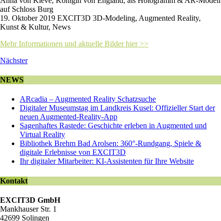
Anna von Kleve, Königin von England, als Hologramm & AR-Modell
auf Schloss Burg
19. Oktober 2019 EXCIT3D 3D-Modeling, Augmented Reality,
Kunst & Kultur, News
Mehr Informationen und aktuelle Bilder hier >>
Nächster
NEWS
ARcadia – Augmented Reality Schatzsuche
Digitaler Museumstag im Landkreis Kusel: Offizieller Start der
neuen Augmented-Reality-App
Sagenhaftes Rastede: Geschichte erleben in Augmented und
Virtual Reality
Bibliothek Brehm Bad Arolsen: 360°-Rundgang, Spiele &
digitale Erlebnisse von EXCIT3D
Ihr digitaler Mitarbeiter: KI-Assistenten für Ihre Website
Kontakt
EXCIT3D GmbH
Mankhauser Str. 1
42699 Solingen