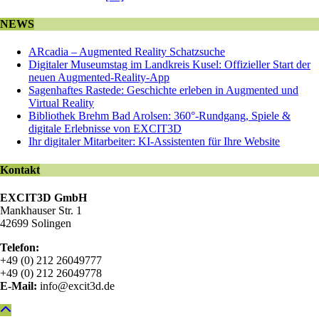
NEWS
ARcadia – Augmented Reality Schatzsuche
Digitaler Museumstag im Landkreis Kusel: Offizieller Start der
neuen Augmented-Reality-App
Sagenhaftes Rastede: Geschichte erleben in Augmented und
Virtual Reality
Bibliothek Brehm Bad Arolsen: 360°-Rundgang, Spiele &
digitale Erlebnisse von EXCIT3D
Ihr digitaler Mitarbeiter: KI-Assistenten für Ihre Website
Kontakt
EXCIT3D GmbH
Mankhauser Str. 1
42699 Solingen
Telefon:
+49 (0) 212 26049777
+49 (0) 212 26049778
E-Mail:
info@excit3d.de