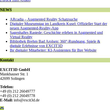
Zurück zum Artikel
NEWS
ARcadia – Augmented Reality Schatzsuche
Digitaler Museumstag im Landkreis Kusel: Offizieller Start der
neuen Augmented-Reality-App
Sagenhaftes Rastede: Geschichte erleben in Augmented und
Virtual Reality
Bibliothek Brehm Bad Arolsen: 360°-Rundgang, Spiele &
digitale Erlebnisse von EXCIT3D
Ihr digitaler Mitarbeiter: KI-Assistenten für Ihre Website
Kontakt
EXCIT3D GmbH
Mankhauser Str. 1
42699 Solingen
Telefon:
+49 (0) 212 26049777
+49 (0) 212 26049778
E-Mail:
info@excit3d.de