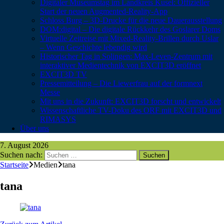
Digitaler Museumstag im Landkreis Kusel: Offizieller
Start der neuen Augmented-Reality-App
Schloss Burg – 3D-Drucke für die neue Dauerausstellung
DOM:digital – Die digitale Rückkehr des Goslarer Doms
Virtuelle Zeitreise mit Mixed-Reality-Brillen durch Uslar
– Wenn Geschichte lebendig wird
Historischer Tag in Solingen: Max-Leven-Zentrum mit
interaktiver Medientechnik von EXCIT3D eröffnet
EXCIT3D TV
Pressemitteilung – Die Liewerfrau auf der formnext
Messe
Mit uns in die Zukunft: EXCIT3D forscht und entwickelt
Wissenschaftliche TV-Doku des ORF mit EXCIT3D und
RIMASYS
Über uns
7. August 2026
Suchen nach:
Startseite
Medien
tana
tana