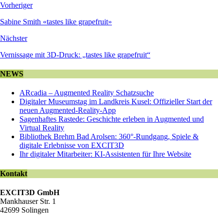
Vorheriger
Sabine Smith «tastes like grapefruit»
Nächster
Vernissage mit 3D-Druck: „tastes like grapefruit“
NEWS
ARcadia – Augmented Reality Schatzsuche
Digitaler Museumstag im Landkreis Kusel: Offizieller Start der
neuen Augmented-Reality-App
Sagenhaftes Rastede: Geschichte erleben in Augmented und
Virtual Reality
Bibliothek Brehm Bad Arolsen: 360°-Rundgang, Spiele &
digitale Erlebnisse von EXCIT3D
Ihr digitaler Mitarbeiter: KI-Assistenten für Ihre Website
Kontakt
EXCIT3D GmbH
Mankhauser Str. 1
42699 Solingen