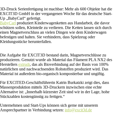
3D-Druck Serienfertigung ist machbar: Mehr als 600 Objekte hat die
EXCIT3D GmbH in der vergangenen Woche für das deutsche Start-
Up „BabyCarl“ gefertigt.
BabyCarl
produziert Kinderwagenketten aus Handarbeit, die davor
schützen sollen, Kleinteile zu verlieren. Die Ketten lassen sich durch
einen Magnetverschluss an vielen Dingen wie dem Kinderwagen
befestigen und halten. Sie verhindern, dass Spielzeug oder
Kleidungsstücke herunterfallen.
Die Aufgabe für EXCIT3D bestand darin, Magnetverschlüsse zu
produzieren. Genutzt wurde als Material das Filament PLA NX2 des
Herstellers
extrudr
, das als Bioverbindung auf der Basis von 100%
natürlichen und nachwachsenden Rohstoffen produziert wird. Das
Material ist außerdem bio-organisch kompostierbar und ungiftig.
Für EXCITED-Geschäftsführerin Katrin Burkatzki zeigt dies, dass
Massenproduktion mittels 3D-Druckern inzwischen eine echte
Alternative ist: „Innerhalb kürzester Zeit sind wir in der Lage, hohe
Stückzahlen kostengünstig zu fertigen.“
Unternehmen und Start-Ups können sich gerne mit unserem
Ansprechpartner in Verbindung setzen:
info@excit3d.de