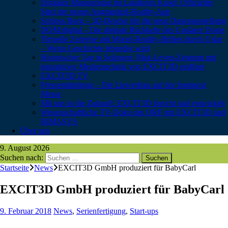
Digitaler Museumstag im Landkreis Kusel: Offizieller
Start der neuen Augmented-Reality-App
Schloss Burg – 3D-Drucke für die neue Dauerausstellung
DOM:digital – Die digitale Rückkehr des Goslarer Doms
Virtuelle Zeitreise mit Mixed-Reality-Brillen durch Uslar
– Wenn Geschichte lebendig wird
Historischer Tag in Solingen: Max-Leven-Zentrum mit
interaktiver Medientechnik von EXCIT3D eröffnet
EXCIT3D TV
Pressemitteilung – Die Liewerfrau auf der formnext
Messe
Mit uns in die Zukunft: EXCIT3D forscht und entwickelt
Wissenschaftliche TV-Doku des ORF mit EXCIT3D und
RIMASYS
Über uns
9. August 2026
Suchen nach:
Startseite
News
EXCIT3D GmbH produziert für BabyCarl
EXCIT3D GmbH produziert für BabyCarl
9. Februar 2018
News
,
Serienfertigung
,
Start-ups