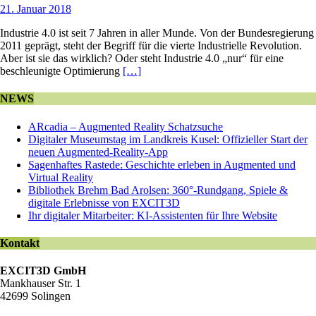
21. Januar 2018
Industrie 4.0 ist seit 7 Jahren in aller Munde. Von der Bundesregierung
2011 geprägt, steht der Begriff für die vierte Industrielle Revolution.
Aber ist sie das wirklich? Oder steht Industrie 4.0 „nur“ für eine
beschleunigte Optimierung
[…]
NEWS
ARcadia – Augmented Reality Schatzsuche
Digitaler Museumstag im Landkreis Kusel: Offizieller Start der
neuen Augmented-Reality-App
Sagenhaftes Rastede: Geschichte erleben in Augmented und
Virtual Reality
Bibliothek Brehm Bad Arolsen: 360°-Rundgang, Spiele &
digitale Erlebnisse von EXCIT3D
Ihr digitaler Mitarbeiter: KI-Assistenten für Ihre Website
Kontakt
EXCIT3D GmbH
Mankhauser Str. 1
42699 Solingen