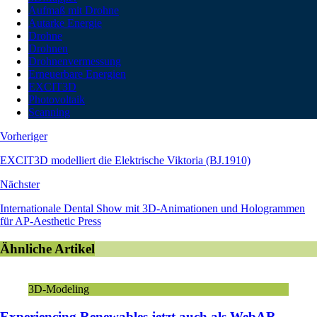
Aufmaß mit Drohne
Autarke Energie
Drohne
Drohnen
Drohnenvermessung
Erneuerbare Energien
EXCIT3D
Photovoltaik
Scanning
Vorheriger
EXCIT3D modelliert die Elektrische Viktoria (BJ.1910)
Nächster
Internationale Dental Show mit 3D-Animationen und Hologrammen
für AP-Aesthetic Press
Ähnliche Artikel
3D-Modeling
Experiencing Renewables jetzt auch als WebAR-