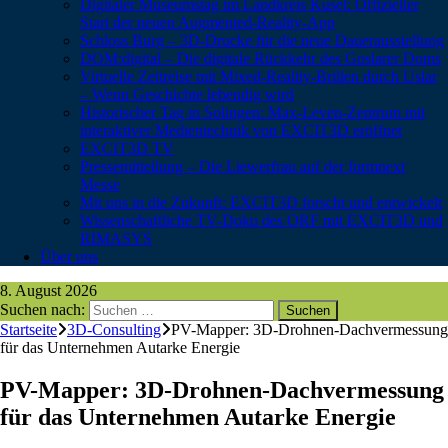
Digitaler Museumstag im Landkreis Kusel: Offizieller
Start der neuen Augmented-Reality-App
Schloss Burg – 3D-Drucke für die neue Dauerausstellung
DOM:digital – Die digitale Rückkehr des Goslarer Doms
Virtuelle Zeitreise mit Mixed-Reality-Brillen durch Uslar
– Wenn Geschichte lebendig wird
Historischer Tag in Solingen: Max-Leven-Zentrum mit
interaktiver Medientechnik von EXCIT3D eröffnet
EXCIT3D TV
Pressemitteilung – Die Liewerfrau auf der formnext
Messe
Mit uns in die Zukunft: EXCIT3D forscht und entwickelt
Wissenschaftliche TV-Doku des ORF mit EXCIT3D und
RIMASYS
Über uns
8. August 2026
Suchen nach:
Startseite
3D-Consulting
PV-Mapper: 3D-Drohnen-Dachvermessung
für das Unternehmen Autarke Energie
PV-Mapper: 3D-Drohnen-Dachvermessung
für das Unternehmen Autarke Energie