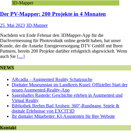
3D-Mapper
Der PV-Mapper: 200 Projekte in 4 Monaten
25. Mai 2023
3D-Mapper
Nachdem wir Ende Februar den 3DMapper-App für die
Dachvermessung für Photovoltaik online gestellt haben, hat unser
Kunde, der die Autarke Energieversorgung DTV GmbH mit Ihren
Partnern, bereits 200 Projekte darüber erfolgreich abgewickelt. Wenn
auch Sie
[…]
NEWS
ARcadia – Augmented Reality Schatzsuche
Digitaler Museumstag im Landkreis Kusel: Offizieller Start der
neuen Augmented-Reality-App
Sagenhaftes Rastede: Geschichte erleben in Augmented und
Virtual Reality
Bibliothek Brehm Bad Arolsen: 360°-Rundgang, Spiele &
digitale Erlebnisse von EXCIT3D
Ihr digitaler Mitarbeiter: KI-Assistenten für Ihre Website
Kontakt