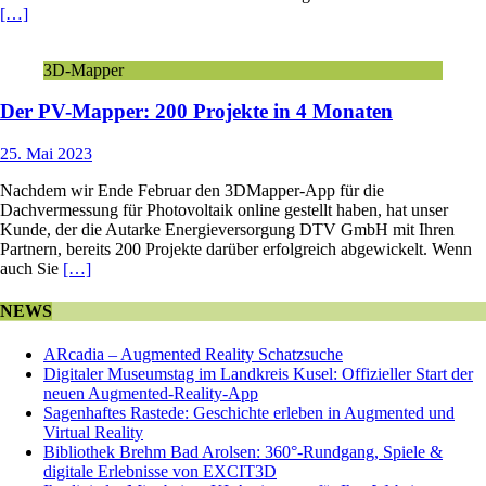
[…]
3D-Mapper
Der PV-Mapper: 200 Projekte in 4 Monaten
25. Mai 2023
Nachdem wir Ende Februar den 3DMapper-App für die
Dachvermessung für Photovoltaik online gestellt haben, hat unser
Kunde, der die Autarke Energieversorgung DTV GmbH mit Ihren
Partnern, bereits 200 Projekte darüber erfolgreich abgewickelt. Wenn
auch Sie
[…]
NEWS
ARcadia – Augmented Reality Schatzsuche
Digitaler Museumstag im Landkreis Kusel: Offizieller Start der
neuen Augmented-Reality-App
Sagenhaftes Rastede: Geschichte erleben in Augmented und
Virtual Reality
Bibliothek Brehm Bad Arolsen: 360°-Rundgang, Spiele &
digitale Erlebnisse von EXCIT3D