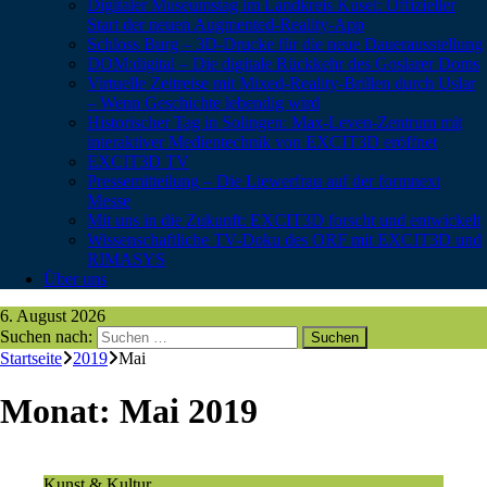
Digitaler Museumstag im Landkreis Kusel: Offizieller
Start der neuen Augmented-Reality-App
Schloss Burg – 3D-Drucke für die neue Dauerausstellung
DOM:digital – Die digitale Rückkehr des Goslarer Doms
Virtuelle Zeitreise mit Mixed-Reality-Brillen durch Uslar
– Wenn Geschichte lebendig wird
Historischer Tag in Solingen: Max-Leven-Zentrum mit
interaktiver Medientechnik von EXCIT3D eröffnet
EXCIT3D TV
Pressemitteilung – Die Liewerfrau auf der formnext
Messe
Mit uns in die Zukunft: EXCIT3D forscht und entwickelt
Wissenschaftliche TV-Doku des ORF mit EXCIT3D und
RIMASYS
Über uns
6. August 2026
Suchen nach:
Startseite
2019
Mai
Monat:
Mai 2019
Kunst & Kultur