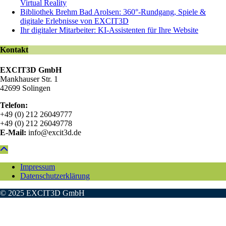
Virtual Reality
Bibliothek Brehm Bad Arolsen: 360°-Rundgang, Spiele &
digitale Erlebnisse von EXCIT3D
Ihr digitaler Mitarbeiter: KI-Assistenten für Ihre Website
Kontakt
EXCIT3D GmbH
Mankhauser Str. 1
42699 Solingen
Telefon:
+49 (0) 212 26049777
+49 (0) 212 26049778
E-Mail:
info@excit3d.de
Impressum
Datenschutzerklärung
© 2025 EXCIT3D GmbH