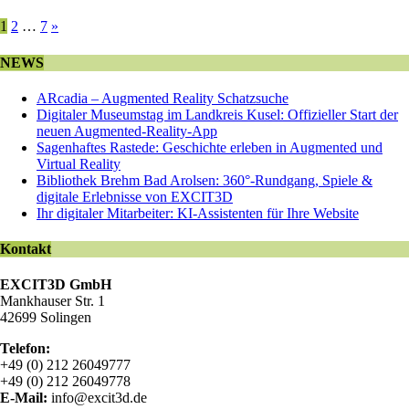
1
2
…
7
»
NEWS
ARcadia – Augmented Reality Schatzsuche
Digitaler Museumstag im Landkreis Kusel: Offizieller Start der
neuen Augmented-Reality-App
Sagenhaftes Rastede: Geschichte erleben in Augmented und
Virtual Reality
Bibliothek Brehm Bad Arolsen: 360°-Rundgang, Spiele &
digitale Erlebnisse von EXCIT3D
Ihr digitaler Mitarbeiter: KI-Assistenten für Ihre Website
Kontakt
EXCIT3D GmbH
Mankhauser Str. 1
42699 Solingen
Telefon:
+49 (0) 212 26049777
+49 (0) 212 26049778
E-Mail:
info@excit3d.de