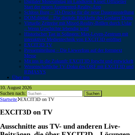
Digitaler Museumstag im Landkreis Kusel: Offizieller
Start der neuen Augmented-Reality-App
Schloss Burg – 3D-Drucke für die neue Dauerausstellung
DOM:digital – Die digitale Rückkehr des Goslarer Doms
Virtuelle Zeitreise mit Mixed-Reality-Brillen durch Uslar
– Wenn Geschichte lebendig wird
Historischer Tag in Solingen: Max-Leven-Zentrum mit
interaktiver Medientechnik von EXCIT3D eröffnet
EXCIT3D TV
Pressemitteilung – Die Liewerfrau auf der formnext
Messe
Mit uns in die Zukunft: EXCIT3D forscht und entwickelt
Wissenschaftliche TV-Doku des ORF mit EXCIT3D und
RIMASYS
Über uns
10. August 2026
Suchen nach:
Startseite
EXCIT3D on TV
EXCIT3D on TV
Ausschnitte aus TV- und anderen Live-
Beiträgen, die über EXCIT3D – Lösungen