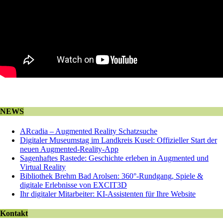
NEWS
ARcadia – Augmented Reality Schatzsuche
Digitaler Museumstag im Landkreis Kusel: Offizieller Start der
neuen Augmented-Reality-App
Sagenhaftes Rastede: Geschichte erleben in Augmented und
Virtual Reality
Bibliothek Brehm Bad Arolsen: 360°-Rundgang, Spiele &
digitale Erlebnisse von EXCIT3D
Ihr digitaler Mitarbeiter: KI-Assistenten für Ihre Website
Kontakt