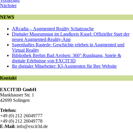
Vorheriger
Nächster
NEWS
ARcadia – Augmented Reality Schatzsuche
Digitaler Museumstag im Landkreis Kusel: Offizieller Start der
neuen Augmented-Reality-App
Sagenhaftes Rastede: Geschichte erleben in Augmented und
Virtual Reality
Bibliothek Brehm Bad Arolsen: 360°-Rundgang, Spiele &
digitale Erlebnisse von EXCIT3D
Ihr digitaler Mitarbeiter: KI-Assistenten für Ihre Website
Kontakt
EXCIT3D GmbH
Mankhauser Str. 1
42699 Solingen
Telefon:
+49 (0) 212 26049777
+49 (0) 212 26049778
E-Mail:
info@excit3d.de