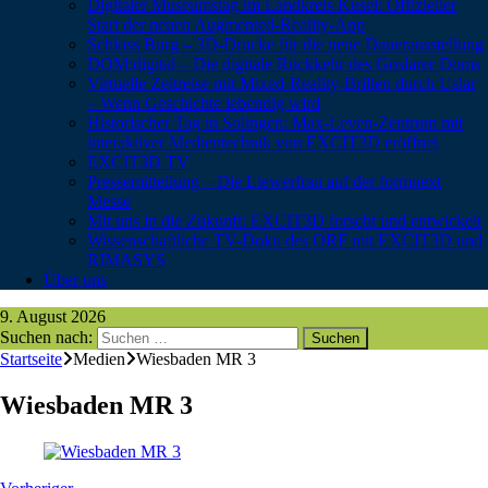
Digitaler Museumstag im Landkreis Kusel: Offizieller
Start der neuen Augmented-Reality-App
Schloss Burg – 3D-Drucke für die neue Dauerausstellung
DOM:digital – Die digitale Rückkehr des Goslarer Doms
Virtuelle Zeitreise mit Mixed-Reality-Brillen durch Uslar
– Wenn Geschichte lebendig wird
Historischer Tag in Solingen: Max-Leven-Zentrum mit
interaktiver Medientechnik von EXCIT3D eröffnet
EXCIT3D TV
Pressemitteilung – Die Liewerfrau auf der formnext
Messe
Mit uns in die Zukunft: EXCIT3D forscht und entwickelt
Wissenschaftliche TV-Doku des ORF mit EXCIT3D und
RIMASYS
Über uns
9. August 2026
Suchen nach:
Startseite
Medien
Wiesbaden MR 3
Wiesbaden MR 3