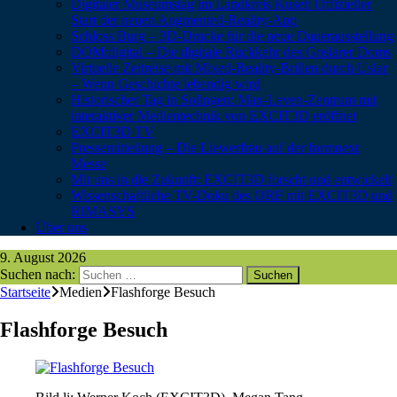
Digitaler Museumstag im Landkreis Kusel: Offizieller
Start der neuen Augmented-Reality-App
Schloss Burg – 3D-Drucke für die neue Dauerausstellung
DOM:digital – Die digitale Rückkehr des Goslarer Doms
Virtuelle Zeitreise mit Mixed-Reality-Brillen durch Uslar
– Wenn Geschichte lebendig wird
Historischer Tag in Solingen: Max-Leven-Zentrum mit
interaktiver Medientechnik von EXCIT3D eröffnet
EXCIT3D TV
Pressemitteilung – Die Liewerfrau auf der formnext
Messe
Mit uns in die Zukunft: EXCIT3D forscht und entwickelt
Wissenschaftliche TV-Doku des ORF mit EXCIT3D und
RIMASYS
Über uns
9. August 2026
Suchen nach:
Startseite
Medien
Flashforge Besuch
Flashforge Besuch