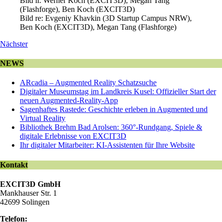
Bild li: Werner Koch (EXCIT3D), Megan Tang
(Flashforge), Ben Koch (EXCIT3D)
Bild re: Evgeniy Khavkin (3D Startup Campus NRW),
Ben Koch (EXCIT3D), Megan Tang (Flashforge)
Nächster
NEWS
ARcadia – Augmented Reality Schatzsuche
Digitaler Museumstag im Landkreis Kusel: Offizieller Start der
neuen Augmented-Reality-App
Sagenhaftes Rastede: Geschichte erleben in Augmented und
Virtual Reality
Bibliothek Brehm Bad Arolsen: 360°-Rundgang, Spiele &
digitale Erlebnisse von EXCIT3D
Ihr digitaler Mitarbeiter: KI-Assistenten für Ihre Website
Kontakt
EXCIT3D GmbH
Mankhauser Str. 1
42699 Solingen
Telefon: