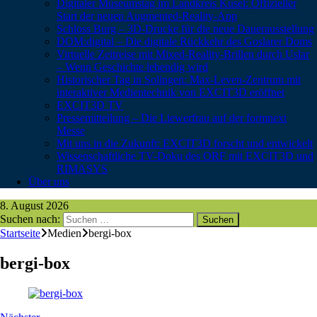
Digitaler Museumstag im Landkreis Kusel: Offizieller
Start der neuen Augmented-Reality-App
Schloss Burg – 3D-Drucke für die neue Dauerausstellung
DOM:digital – Die digitale Rückkehr des Goslarer Doms
Virtuelle Zeitreise mit Mixed-Reality-Brillen durch Uslar
– Wenn Geschichte lebendig wird
Historischer Tag in Solingen: Max-Leven-Zentrum mit
interaktiver Medientechnik von EXCIT3D eröffnet
EXCIT3D TV
Pressemitteilung – Die Liewerfrau auf der formnext
Messe
Mit uns in die Zukunft: EXCIT3D forscht und entwickelt
Wissenschaftliche TV-Doku des ORF mit EXCIT3D und
RIMASYS
Über uns
8. August 2026
Suchen nach:
Startseite
Medien
bergi-box
bergi-box