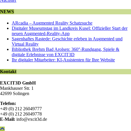
Nächster
NEWS
ARcadia – Augmented Reality Schatzsuche
Digitaler Museumstag im Landkreis Kusel: Offizieller Start der
neuen Augmented-Reality-App
Sagenhaftes Rastede: Geschichte erleben in Augmented und
Virtual Reality
Bibliothek Brehm Bad Arolsen: 360°-Rundgang, Spiele &
digitale Erlebnisse von EXCIT3D
Ihr digitaler Mitarbeiter: KI-Assistenten für Ihre Website
Kontakt
EXCIT3D GmbH
Mankhauser Str. 1
42699 Solingen
Telefon:
+49 (0) 212 26049777
+49 (0) 212 26049778
E-Mail:
info@excit3d.de