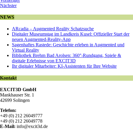
Vorheriger
Nächster
NEWS
ARcadia – Augmented Reality Schatzsuche
Digitaler Museumstag im Landkreis Kusel: Offizieller Start der
neuen Augmented-Reality-App
Sagenhaftes Rastede: Geschichte erleben in Augmented und
Virtual Reality
Bibliothek Brehm Bad Arolsen: 360°-Rundgang, Spiele &
digitale Erlebnisse von EXCIT3D
Ihr digitaler Mitarbeiter: KI-Assistenten für Ihre Website
Kontakt
EXCIT3D GmbH
Mankhauser Str. 1
42699 Solingen
Telefon:
+49 (0) 212 26049777
+49 (0) 212 26049778
E-Mail:
info@excit3d.de