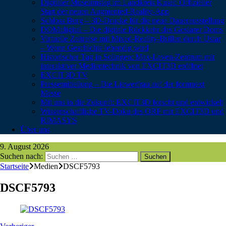
Digitaler Museumstag im Landkreis Kusel: Offizieller
Start der neuen Augmented-Reality-App
Schloss Burg – 3D-Drucke für die neue Dauerausstellung
DOM:digital – Die digitale Rückkehr des Goslarer Doms
Virtuelle Zeitreise mit Mixed-Reality-Brillen durch Uslar
– Wenn Geschichte lebendig wird
Historischer Tag in Solingen: Max-Leven-Zentrum mit
interaktiver Medientechnik von EXCIT3D eröffnet
EXCIT3D TV
Pressemitteilung – Die Liewerfrau auf der formnext
Messe
Mit uns in die Zukunft: EXCIT3D forscht und entwickelt
Wissenschaftliche TV-Doku des ORF mit EXCIT3D und
RIMASYS
Über uns
9. August 2026
Suchen nach:
Startseite
Medien
DSCF5793
DSCF5793