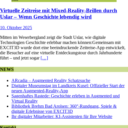
Virtuelle Zeitreise mit Mixed-Reality-Brillen durch
Uslar – Wenn Geschichte lebendig wird
10. Oktober 2025
Mitten im Weserbergland zeigt die Stadt Uslar, wie digitale
Technologien Geschichte erlebbar machen können:Gemeinsam mit
EXCIT3D wurde dort eine beeindruckende Zeitreise-App entwickelt,
die Besucher auf eine virtuelle Entdeckungstour durch Jahrhunderte
führt – und jetzt sogar
[…]
NEWS
ARcadia – Augmented Reality Schatzsuche
Digitaler Museumstag im Landkreis Kusel: Offizieller Start der
neuen Augmented-Reality-App
Sagenhaftes Rastede: Geschichte erleben in Augmented und
Virtual Reality
Bibliothek Brehm Bad Arolsen: 360°-Rundgang, Spiele &
digitale Erlebnisse von EXCIT3D
Ihr digitaler Mitarbeiter: KI-Assistenten für Ihre Website
Kontakt