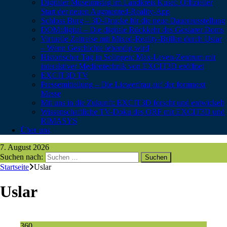
Digitaler Museumstag im Landkreis Kusel: Offizieller
Start der neuen Augmented-Reality-App
Schloss Burg – 3D-Drucke für die neue Dauerausstellung
DOM:digital – Die digitale Rückkehr des Goslarer Doms
Virtuelle Zeitreise mit Mixed-Reality-Brillen durch Uslar
– Wenn Geschichte lebendig wird
Historischer Tag in Solingen: Max-Leven-Zentrum mit
interaktiver Medientechnik von EXCIT3D eröffnet
EXCIT3D TV
Pressemitteilung – Die Liewerfrau auf der formnext
Messe
Mit uns in die Zukunft: EXCIT3D forscht und entwickelt
Wissenschaftliche TV-Doku des ORF mit EXCIT3D und
RIMASYS
Über uns
7. August 2026
Suchen nach:
Startseite
Uslar
Uslar
360