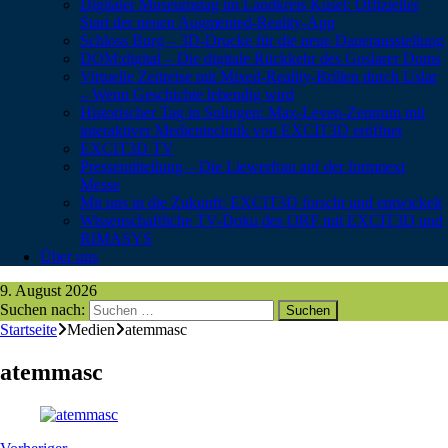
Digitaler Museumstag im Landkreis Kusel: Offizieller
Start der neuen Augmented-Reality-App
Schloss Burg – 3D-Drucke für die neue Dauerausstellung
DOM:digital – Die digitale Rückkehr des Goslarer Doms
Virtuelle Zeitreise mit Mixed-Reality-Brillen durch Uslar
– Wenn Geschichte lebendig wird
Historischer Tag in Solingen: Max-Leven-Zentrum mit
interaktiver Medientechnik von EXCIT3D eröffnet
EXCIT3D TV
Pressemitteilung – Die Liewerfrau auf der formnext
Messe
Mit uns in die Zukunft: EXCIT3D forscht und entwickelt
Wissenschaftliche TV-Doku des ORF mit EXCIT3D und
RIMASYS
Über uns
9. August 2026
Suchen nach:
Startseite
Medien
atemmasc
atemmasc