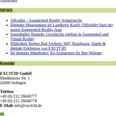
Vorheriger
NEWS
ARcadia – Augmented Reality Schatzsuche
Digitaler Museumstag im Landkreis Kusel: Offizieller Start der
neuen Augmented-Reality-App
Sagenhaftes Rastede: Geschichte erleben in Augmented und
Virtual Reality
Bibliothek Brehm Bad Arolsen: 360°-Rundgang, Spiele &
digitale Erlebnisse von EXCIT3D
Ihr digitaler Mitarbeiter: KI-Assistenten für Ihre Website
Kontakt
EXCIT3D GmbH
Mankhauser Str. 1
42699 Solingen
Telefon:
+49 (0) 212 26049777
+49 (0) 212 26049778
E-Mail:
info@excit3d.de