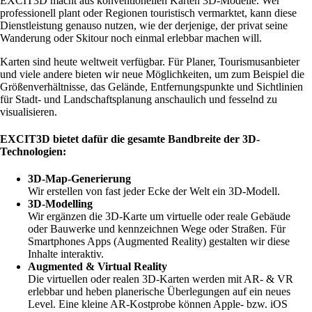
EXCIT3D macht aus konventionellen Karten 3D-Modelle. Wer
professionell plant oder Regionen touristisch vermarktet, kann diese
Dienstleistung genauso nutzen, wie der derjenige, der privat seine
Wanderung oder Skitour noch einmal erlebbar machen will.
Karten sind heute weltweit verfügbar. Für Planer, Tourismusanbieter
und viele andere bieten wir neue Möglichkeiten, um zum Beispiel die
Größenverhältnisse, das Gelände, Entfernungspunkte und Sichtlinien
für Stadt- und Landschaftsplanung anschaulich und fesselnd zu
visualisieren.
EXCIT3D bietet dafür die gesamte Bandbreite der 3D-
Technologien:
3D-Map-Generierung
Wir erstellen von fast jeder Ecke der Welt ein 3D-Modell.
3D-Modelling
Wir ergänzen die 3D-Karte um virtuelle oder reale Gebäude
oder Bauwerke und kennzeichnen Wege oder Straßen. Für
Smartphones Apps (Augmented Reality) gestalten wir diese
Inhalte interaktiv.
Augmented & Virtual Reality
Die virtuellen oder realen 3D-Karten werden mit AR- & VR
erlebbar und heben planerische Überlegungen auf ein neues
Level. Eine kleine AR-Kostprobe können Apple- bzw. iOS