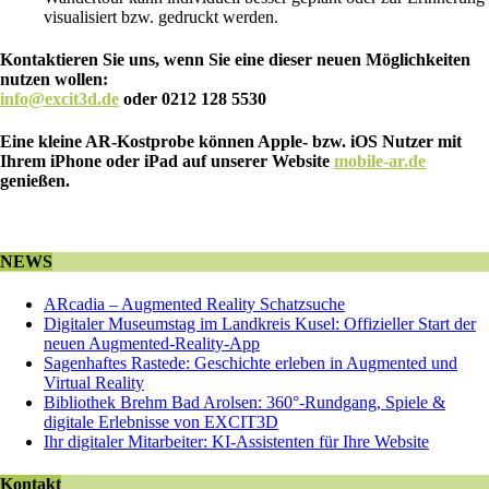
visualisiert bzw. gedruckt werden.
Kontaktieren Sie uns, wenn Sie eine dieser neuen Möglichkeiten
nutzen wollen:
info@excit3d.de
oder 0212 128 5530
Eine kleine AR-Kostprobe können Apple- bzw. iOS Nutzer mit
Ihrem iPhone oder iPad auf unserer Website
mobile-ar.de
genießen.
NEWS
ARcadia – Augmented Reality Schatzsuche
Digitaler Museumstag im Landkreis Kusel: Offizieller Start der
neuen Augmented-Reality-App
Sagenhaftes Rastede: Geschichte erleben in Augmented und
Virtual Reality
Bibliothek Brehm Bad Arolsen: 360°-Rundgang, Spiele &
digitale Erlebnisse von EXCIT3D
Ihr digitaler Mitarbeiter: KI-Assistenten für Ihre Website
Kontakt