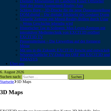
Digitaler Museumstag im Landkreis Kusel: Offizieller
Start der neuen Augmented-Reality-App
Schloss Burg – 3D-Drucke für die neue Dauerausstellung
DOM:digital – Die digitale Rückkehr des Goslarer Doms
Virtuelle Zeitreise mit Mixed-Reality-Brillen durch Uslar
– Wenn Geschichte lebendig wird
Historischer Tag in Solingen: Max-Leven-Zentrum mit
interaktiver Medientechnik von EXCIT3D eröffnet
EXCIT3D TV
Pressemitteilung – Die Liewerfrau auf der formnext
Messe
Mit uns in die Zukunft: EXCIT3D forscht und entwickelt
Wissenschaftliche TV-Doku des ORF mit EXCIT3D und
RIMASYS
Über uns
6. August 2026
Suchen nach:
Startseite
3D Maps
3D Maps