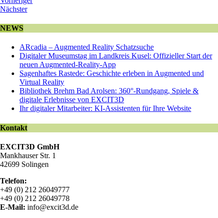
Vorheriger
Nächster
NEWS
ARcadia – Augmented Reality Schatzsuche
Digitaler Museumstag im Landkreis Kusel: Offizieller Start der
neuen Augmented-Reality-App
Sagenhaftes Rastede: Geschichte erleben in Augmented und
Virtual Reality
Bibliothek Brehm Bad Arolsen: 360°-Rundgang, Spiele &
digitale Erlebnisse von EXCIT3D
Ihr digitaler Mitarbeiter: KI-Assistenten für Ihre Website
Kontakt
EXCIT3D GmbH
Mankhauser Str. 1
42699 Solingen
Telefon:
+49 (0) 212 26049777
+49 (0) 212 26049778
E-Mail:
info@excit3d.de