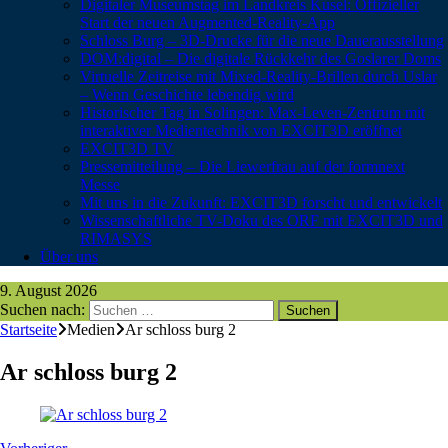
Digitaler Museumstag im Landkreis Kusel: Offizieller
Start der neuen Augmented-Reality-App
Schloss Burg – 3D-Drucke für die neue Dauerausstellung
DOM:digital – Die digitale Rückkehr des Goslarer Doms
Virtuelle Zeitreise mit Mixed-Reality-Brillen durch Uslar
– Wenn Geschichte lebendig wird
Historischer Tag in Solingen: Max-Leven-Zentrum mit
interaktiver Medientechnik von EXCIT3D eröffnet
EXCIT3D TV
Pressemitteilung – Die Liewerfrau auf der formnext
Messe
Mit uns in die Zukunft: EXCIT3D forscht und entwickelt
Wissenschaftliche TV-Doku des ORF mit EXCIT3D und
RIMASYS
Über uns
9. August 2026
Suchen nach:
Startseite
Medien
Ar schloss burg 2
Ar schloss burg 2