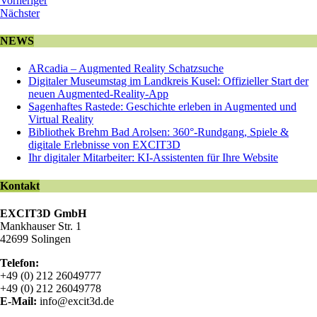
Vorheriger
Nächster
NEWS
ARcadia – Augmented Reality Schatzsuche
Digitaler Museumstag im Landkreis Kusel: Offizieller Start der
neuen Augmented-Reality-App
Sagenhaftes Rastede: Geschichte erleben in Augmented und
Virtual Reality
Bibliothek Brehm Bad Arolsen: 360°-Rundgang, Spiele &
digitale Erlebnisse von EXCIT3D
Ihr digitaler Mitarbeiter: KI-Assistenten für Ihre Website
Kontakt
EXCIT3D GmbH
Mankhauser Str. 1
42699 Solingen
Telefon:
+49 (0) 212 26049777
+49 (0) 212 26049778
E-Mail:
info@excit3d.de