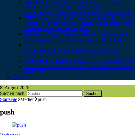
Digitaler Museumstag im Landkreis Kusel: Offizieller
Start der neuen Augmented-Reality-App
Schloss Burg – 3D-Drucke für die neue Dauerausstellung
DOM:digital – Die digitale Rückkehr des Goslarer Doms
Virtuelle Zeitreise mit Mixed-Reality-Brillen durch Uslar
– Wenn Geschichte lebendig wird
Historischer Tag in Solingen: Max-Leven-Zentrum mit
interaktiver Medientechnik von EXCIT3D eröffnet
EXCIT3D TV
Pressemitteilung – Die Liewerfrau auf der formnext
Messe
Mit uns in die Zukunft: EXCIT3D forscht und entwickelt
Wissenschaftliche TV-Doku des ORF mit EXCIT3D und
RIMASYS
Über uns
8. August 2026
Suchen nach:
Startseite
Medien
push
push