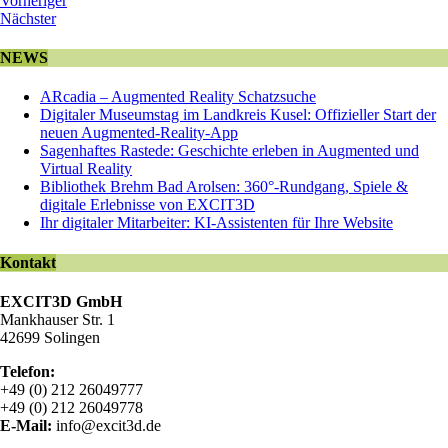
Vorheriger
Nächster
NEWS
ARcadia – Augmented Reality Schatzsuche
Digitaler Museumstag im Landkreis Kusel: Offizieller Start der
neuen Augmented-Reality-App
Sagenhaftes Rastede: Geschichte erleben in Augmented und
Virtual Reality
Bibliothek Brehm Bad Arolsen: 360°-Rundgang, Spiele &
digitale Erlebnisse von EXCIT3D
Ihr digitaler Mitarbeiter: KI-Assistenten für Ihre Website
Kontakt
EXCIT3D GmbH
Mankhauser Str. 1
42699 Solingen
Telefon:
+49 (0) 212 26049777
+49 (0) 212 26049778
E-Mail:
info@excit3d.de