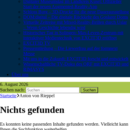
Digitaler Museumstag im Landkreis Kusel: Offizieller
Start der neuen Augmented-Reality-App
Schloss Burg – 3D-Drucke für die neue Dauerausstellung
DOM:digital – Die digitale Rückkehr des Goslarer Doms
Virtuelle Zeitreise mit Mixed-Reality-Brillen durch Uslar
– Wenn Geschichte lebendig wird
Historischer Tag in Solingen: Max-Leven-Zentrum mit
interaktiver Medientechnik von EXCIT3D eröffnet
EXCIT3D TV
Pressemitteilung – Die Liewerfrau auf der formnext
Messe
Mit uns in die Zukunft: EXCIT3D forscht und entwickelt
Wissenschaftliche TV-Doku des ORF mit EXCIT3D und
RIMASYS
Über uns
6. August 2026
Suchen nach:
Startseite
Anton von Rieppel
Nichts gefunden
Es konnten keine passenden Inhalte gefunden werden. Vielleicht kann
Ihnen die Suchfunktion weiterhelfen.