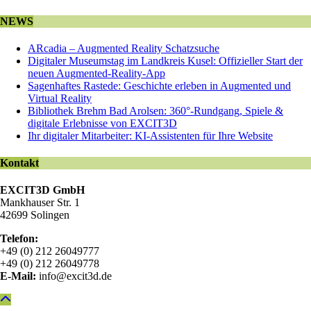
NEWS
ARcadia – Augmented Reality Schatzsuche
Digitaler Museumstag im Landkreis Kusel: Offizieller Start der
neuen Augmented-Reality-App
Sagenhaftes Rastede: Geschichte erleben in Augmented und
Virtual Reality
Bibliothek Brehm Bad Arolsen: 360°-Rundgang, Spiele &
digitale Erlebnisse von EXCIT3D
Ihr digitaler Mitarbeiter: KI-Assistenten für Ihre Website
Kontakt
EXCIT3D GmbH
Mankhauser Str. 1
42699 Solingen
Telefon:
+49 (0) 212 26049777
+49 (0) 212 26049778
E-Mail:
info@excit3d.de