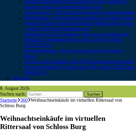
Digitaler Museumstag im Landkreis Kusel: Offizieller
Start der neuen Augmented-Reality-App
Schloss Burg – 3D-Drucke für die neue Dauerausstellung
DOM:digital – Die digitale Rückkehr des Goslarer Doms
Virtuelle Zeitreise mit Mixed-Reality-Brillen durch Uslar
– Wenn Geschichte lebendig wird
Historischer Tag in Solingen: Max-Leven-Zentrum mit
interaktiver Medientechnik von EXCIT3D eröffnet
EXCIT3D TV
Pressemitteilung – Die Liewerfrau auf der formnext
Messe
Mit uns in die Zukunft: EXCIT3D forscht und entwickelt
Wissenschaftliche TV-Doku des ORF mit EXCIT3D und
RIMASYS
Über uns
8. August 2026
Suchen nach:
Startseite
360
Weihnachtseinkäufe im virtuellen Rittersaal von
Schloss Burg
Weihnachtseinkäufe im virtuellen
Rittersaal von Schloss Burg