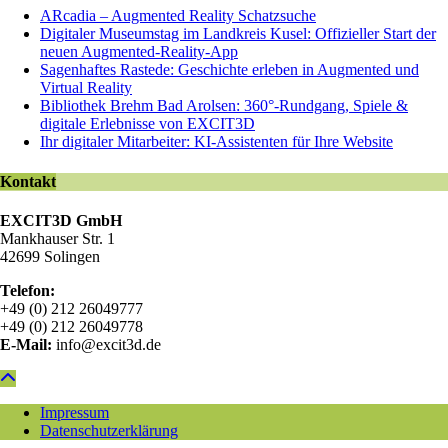
ARcadia – Augmented Reality Schatzsuche
Digitaler Museumstag im Landkreis Kusel: Offizieller Start der
neuen Augmented-Reality-App
Sagenhaftes Rastede: Geschichte erleben in Augmented und
Virtual Reality
Bibliothek Brehm Bad Arolsen: 360°-Rundgang, Spiele &
digitale Erlebnisse von EXCIT3D
Ihr digitaler Mitarbeiter: KI-Assistenten für Ihre Website
Kontakt
EXCIT3D GmbH
Mankhauser Str. 1
42699 Solingen
Telefon:
+49 (0) 212 26049777
+49 (0) 212 26049778
E-Mail:
info@excit3d.de
Impressum
Datenschutzerklärung