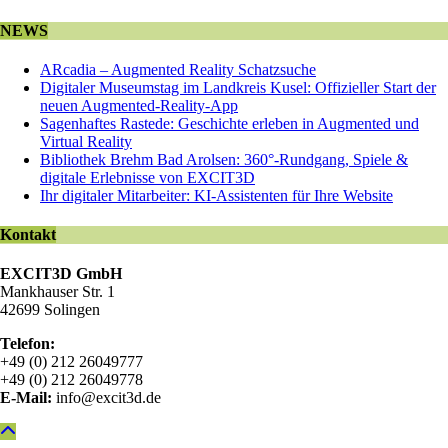
NEWS
ARcadia – Augmented Reality Schatzsuche
Digitaler Museumstag im Landkreis Kusel: Offizieller Start der
neuen Augmented-Reality-App
Sagenhaftes Rastede: Geschichte erleben in Augmented und
Virtual Reality
Bibliothek Brehm Bad Arolsen: 360°-Rundgang, Spiele &
digitale Erlebnisse von EXCIT3D
Ihr digitaler Mitarbeiter: KI-Assistenten für Ihre Website
Kontakt
EXCIT3D GmbH
Mankhauser Str. 1
42699 Solingen
Telefon:
+49 (0) 212 26049777
+49 (0) 212 26049778
E-Mail:
info@excit3d.de