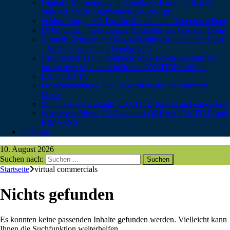
Digitaler Museumstag im Landkreis Kusel: Offizieller
Start der neuen Augmented-Reality-App
Schloss Burg – 3D-Drucke für die neue Dauerausstellung
DOM:digital – Die digitale Rückkehr des Goslarer Doms
Virtuelle Zeitreise mit Mixed-Reality-Brillen durch Uslar
– Wenn Geschichte lebendig wird
Historischer Tag in Solingen: Max-Leven-Zentrum mit
interaktiver Medientechnik von EXCIT3D eröffnet
EXCIT3D TV
Pressemitteilung – Die Liewerfrau auf der formnext
Messe
Mit uns in die Zukunft: EXCIT3D forscht und entwickelt
Wissenschaftliche TV-Doku des ORF mit EXCIT3D und
RIMASYS
Über uns
10. August 2026
Suchen nach:
Startseite
virtual commercials
Nichts gefunden
Es konnten keine passenden Inhalte gefunden werden. Vielleicht kann
Ihnen die Suchfunktion weiterhelfen.