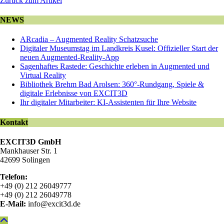
Zurück zum Artikel
NEWS
ARcadia – Augmented Reality Schatzsuche
Digitaler Museumstag im Landkreis Kusel: Offizieller Start der
neuen Augmented-Reality-App
Sagenhaftes Rastede: Geschichte erleben in Augmented und
Virtual Reality
Bibliothek Brehm Bad Arolsen: 360°-Rundgang, Spiele &
digitale Erlebnisse von EXCIT3D
Ihr digitaler Mitarbeiter: KI-Assistenten für Ihre Website
Kontakt
EXCIT3D GmbH
Mankhauser Str. 1
42699 Solingen
Telefon:
+49 (0) 212 26049777
+49 (0) 212 26049778
E-Mail:
info@excit3d.de