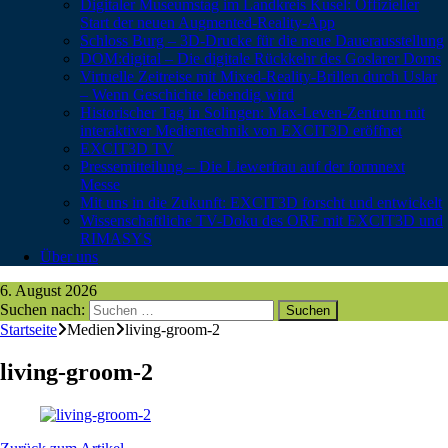
Digitaler Museumstag im Landkreis Kusel: Offizieller
Start der neuen Augmented-Reality-App
Schloss Burg – 3D-Drucke für die neue Dauerausstellung
DOM:digital – Die digitale Rückkehr des Goslarer Doms
Virtuelle Zeitreise mit Mixed-Reality-Brillen durch Uslar
– Wenn Geschichte lebendig wird
Historischer Tag in Solingen: Max-Leven-Zentrum mit
interaktiver Medientechnik von EXCIT3D eröffnet
EXCIT3D TV
Pressemitteilung – Die Liewerfrau auf der formnext
Messe
Mit uns in die Zukunft: EXCIT3D forscht und entwickelt
Wissenschaftliche TV-Doku des ORF mit EXCIT3D und
RIMASYS
Über uns
6. August 2026
Suchen nach:
Startseite
Medien
living-groom-2
living-groom-2